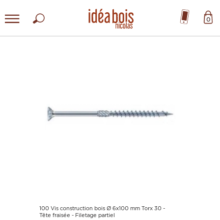
0
100 Vis construction bois Ø 6x100 mm Torx 30 -
Tête fraisée - Filetage partiel