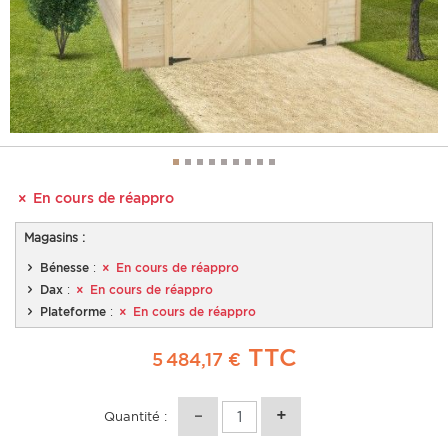
En cours de réappro
Magasins :
Bénesse
:
En cours de réappro
Dax
:
En cours de réappro
Plateforme
:
En cours de réappro
TTC
5 484,17 €
Quantité :