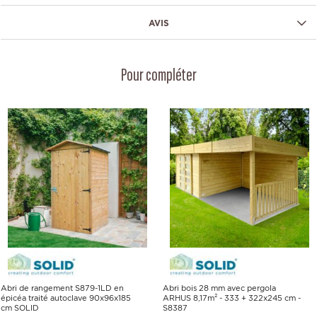
AVIS
Pour compléter
Abri de rangement S879-1LD en
Abri bois 28 mm avec pergola
épicéa traité autoclave 90x96x185
ARHUS 8,17m² - 333 + 322x245 cm -
cm SOLID
S8387