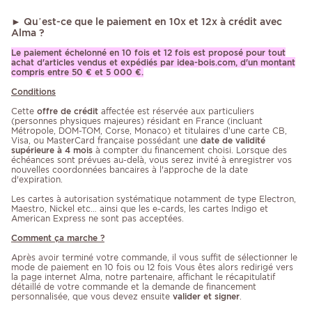
► Qu’est-ce que le paiement en 10x et 12x à crédit avec
Alma ?
Le paiement échelonné en 10 fois et 12 fois est proposé pour tout
achat d'articles vendus et expédiés par idea-bois.com, d'un montant
compris entre 50 € et 5 000 €.
Conditions
Cette
offre de crédit
affectée est réservée aux particuliers
(personnes physiques majeures) résidant en France (incluant
Métropole, DOM-TOM, Corse, Monaco) et titulaires d’une carte CB,
Visa, ou MasterCard française possédant une
date de validité
supérieure à 4 mois
à compter du financement choisi. Lorsque des
échéances sont prévues au-delà, vous serez invité à enregistrer vos
nouvelles coordonnées bancaires à l'approche de la date
d'expiration.
Les cartes à autorisation systématique notamment de type Electron,
Maestro, Nickel etc… ainsi que les e-cards, les cartes Indigo et
American Express ne sont pas acceptées.
Comment ça marche ?
Après avoir terminé votre commande, il vous suffit de sélectionner le
mode de paiement en 10 fois ou 12 fois Vous êtes alors redirigé vers
la page internet Alma, notre partenaire, affichant le récapitulatif
détaillé de votre commande et la demande de financement
personnalisée, que vous devez ensuite
valider et signer
.