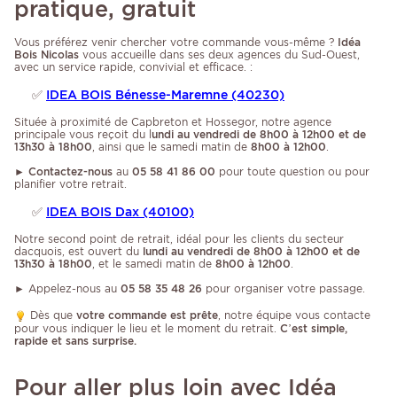
pratique, gratuit
Vous préférez venir chercher votre commande vous-même ?
Idéa
Bois Nicolas
vous accueille dans ses deux agences du Sud-Ouest,
avec un service rapide, convivial et efficace. :
✅
IDEA BOIS Bénesse-Maremne (40230)
Située à proximité de Capbreton et Hossegor, notre agence
principale vous reçoit du l
undi au vendredi de 8h00 à 12h00 et de
13h30 à 18h00
, ainsi que le samedi matin de
8h00 à 12h00
.
►
Contactez-nous
au
05 58 41 86 00
pour toute question ou pour
planifier votre retrait.
✅
IDEA BOIS Dax (40100)
Notre second point de retrait, idéal pour les clients du secteur
dacquois, est ouvert du
lundi au vendredi de 8h00 à 12h00 et de
13h30 à 18h00
, et le samedi matin de
8h00 à 12h00
.
► Appelez-nous au
05 58 35 48 26
pour organiser votre passage.
Dès que
votre commande est prête
, notre équipe vous contacte
pour vous indiquer le lieu et le moment du retrait.
C’est simple,
rapide et sans surprise.
Pour aller plus loin avec Idéa