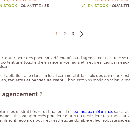
N STOCK
- QUANTITÉ : 35
EN STOCK
- QUANTITÉ
1
2
3
ur, opter pour des panneaux décoratifs ou d’agencement est une solutio
apportent une touche d'élégance à vos murs et meubles. Les panneaux
iserie.
e habitation que dans un local commercial, le choix des panneaux est
és, tablettes et bandes de chant
. Choisissez vos modèles selon la ma
d’agencement ?
aminés et stratifiés se distinguent. Les
panneaux mélaminés
se caract
ation. Ils sont appréciés pour leur entretien facile, leur résistance au
 ils sont reconnus pour leur esthétique durable et leur robustesse, es