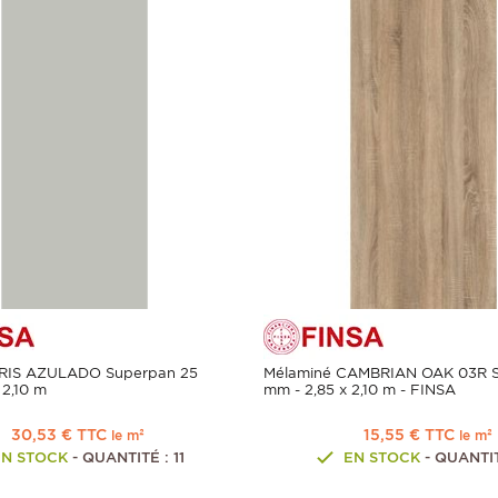
GRIS AZULADO Superpan 25
Mélaminé CAMBRIAN OAK 03R S
 2,10 m
mm - 2,85 x 2,10 m - FINSA
30,53 € TTC
15,55 € TTC
le m²
le m²
EN STOCK
- QUANTITÉ : 11
EN STOCK
- QUANTIT