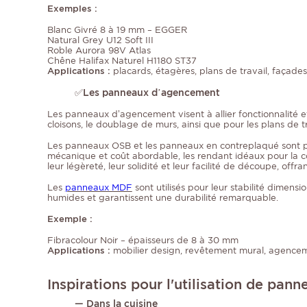
Exemples :
Blanc Givré 8 à 19 mm – EGGER
Natural Grey U12 Soft III
Roble Aurora 98V Atlas
Chêne Halifax Naturel H1180 ST37
Applications :
placards, étagères, plans de travail, façade
✅
Les panneaux d’agencement
Les panneaux d’agencement visent à allier fonctionnalité et 
cloisons, le doublage de murs, ainsi que pour les plans de tr
Les panneaux OSB et les panneaux en contreplaqué sont part
mécanique et coût abordable, les rendant idéaux pour la co
leur légèreté, leur solidité et leur facilité de découpe, of
Les
panneaux MDF
sont utilisés pour leur stabilité dimens
humides et garantissent une durabilité remarquable.
Exemple :
Fibracolour Noir – épaisseurs de 8 à 30 mm
Applications :
mobilier design, revêtement mural, agence
Inspirations pour l'utilisation de pa
— Dans la cuisine