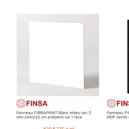
Panneau FIBRAPRINT Blanc milieu sec 3
Panneau F
mm 244x122 cm prépeint sur 1 face
MDF teinté 
6,10 € TTC
le m²