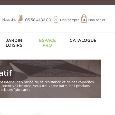
Magasins
05.58.41.86.00
Mon compte
0
Mon panier
JARDIN
ESPACE
CATALOGUE
LOISIRS
PRO
tif
intérieur en raison de sa résistance et de ses capacités
ue soient vos besoins, vous trouverez parmi nos produits
illeurs fabricants.