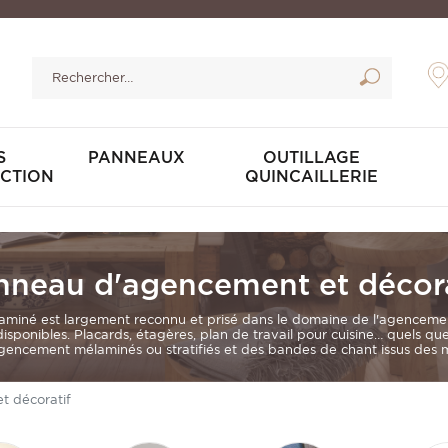
S
PANNEAUX
OUTILLAGE
CTION
QUINCAILLERIE
nneau d'agencement et décora
aminé est largement reconnu et prisé dans le domaine de l'agencement 
 disponibles. Placards, étagères, plan de travail pour cuisine… quels q
ncement mélaminés ou stratifiés et des bandes de chant issus des me
t décoratif