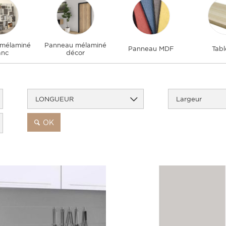
mélaminé
Panneau mélaminé
Panneau MDF
Tabl
anc
décor
LONGUEUR
Largeur
OK