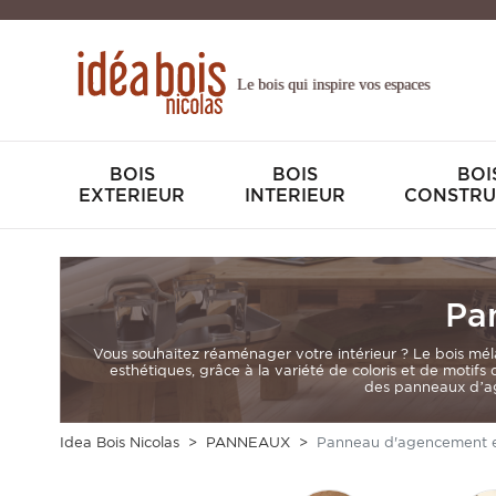
Le bois qui inspire vos espaces
BOIS
BOIS
BOI
EXTERIEUR
INTERIEUR
CONSTRU
Pa
Vous souhaitez réaménager votre intérieur ? Le bois mél
esthétiques, grâce à la variété de coloris et de motifs
des panneaux d’age
Idea Bois Nicolas
PANNEAUX
Panneau d'agencement e