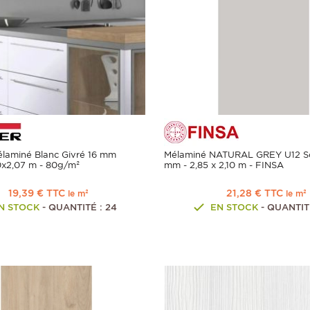
laminé Blanc Givré 16 mm
Mélaminé NATURAL GREY U12 Soft
x2,07 m - 80g/m²
mm - 2,85 x 2,10 m - FINSA
19,39 € TTC
21,28 € TTC
le m²
le m²
N STOCK
- QUANTITÉ : 24
EN STOCK
- QUANTITÉ