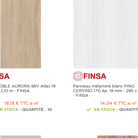
OBLE AURORA 98V Atlas 19
Panneau mélaminé blanc PINO
 2,10 m - FINSA
CERVINO 17G ép. 19 mm - 285 x
- FINSA
18,16 € TTC
14,04 € TTC
le m²
le m²
N STOCK
- QUANTITÉ : 10
EN STOCK
- QUANTITÉ