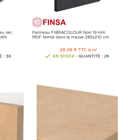
eu sec
Panneau FIBRACOLOUR Noir 19 mm
PAN
MDF teinté dans la masse 285x210 cm
28,08 € TTC
le m²
 : 36
EN STOCK
- QUANTITÉ : 26