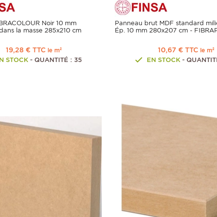
IBRACOLOUR Noir 10 mm
Panneau brut MDF standard mili
dans la masse 285x210 cm
Ép. 10 mm 280x207 cm - FIBRA
19,28 € TTC
10,67 € TTC
le m²
le m²
N STOCK
- QUANTITÉ : 35
EN STOCK
- QUANTITÉ