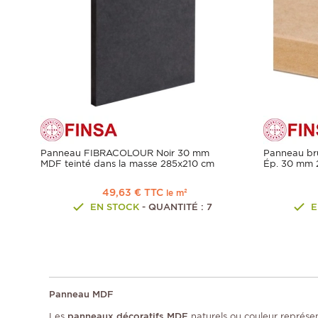
Panneau FIBRACOLOUR Noir 30 mm
Panneau bru
MDF teinté dans la masse 285x210 cm
Ép. 30 mm 
49,63 € TTC
le m²
EN STOCK
- QUANTITÉ : 7
E
Panneau MDF
Les
panneaux décoratifs MDF
naturels ou couleur représen