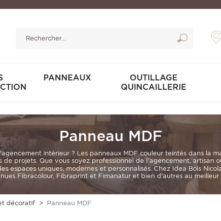
S
PANNEAUX
OUTILLAGE
CTION
QUINCAILLERIE
Panneau MDF
'
agencement intérieur
? Les panneaux MDF couleur teintés dans la mass
pes de projets. Que vous soyez professionnel de l’agencement, artisan 
éer des espaces uniques, modernes et personnalisés. Chez Idea Bois Ni
nues Fibracolour, Fibraprint et Fimanatur et bien d'autres au meilleur 
t décoratif
Panneau MDF