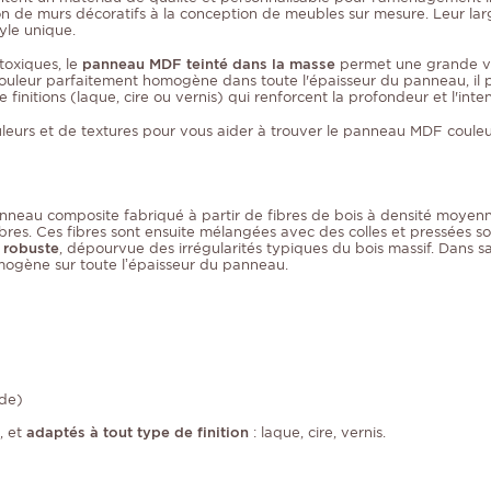
on de murs décoratifs à la conception de meubles sur mesure. Leur large
yle unique.
toxiques, le
panneau MDF teinté dans la masse
permet une grande vari
couleur parfaitement homogène dans toute l'épaisseur du panneau, il p
 finitions (laque, cire ou vernis) qui renforcent la profondeur et l'inte
leurs et de textures pour vous aider à trouver le panneau MDF couleu
neau composite fabriqué à partir de fibres de bois à densité moyenn
en fibres. Ces fibres sont ensuite mélangées avec des colles et pressé
 robuste
, dépourvue des irrégularités typiques du bois massif. Dans sa
mogène sur toute l’épaisseur du panneau.
yde)
, et
adaptés à tout type de finition
: laque, cire, vernis.