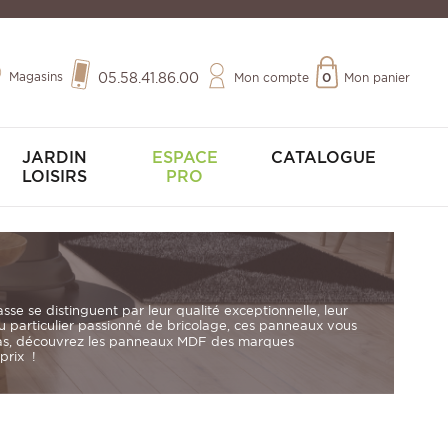
Magasins
05.58.41.86.00
Mon compte
0
Mon panier
JARDIN
ESPACE
CATALOGUE
LOISIRS
PRO
e se distinguent par leur qualité exceptionnelle, leur
ou particulier passionné de bricolage, ces panneaux vous
colas, découvrez les panneaux MDF des marques
prix !