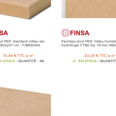
t MDF standard milieu sec
Panneau brut MDF milieu humid
280x207 cm - FIBRAPAN
hydrofuge CTBH Ép. 19 mm 366
15,46 € TTC
20,29 € TTC
le m²
le m²
N STOCK
- QUANTITÉ : 48
EN STOCK
- QUANTITÉ