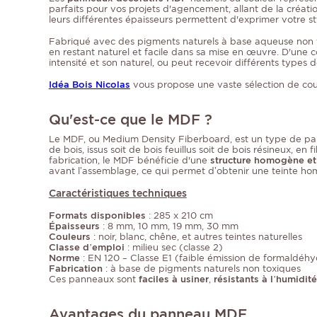
parfaits pour vos projets d'agencement, allant de la créati
leurs différentes épaisseurs permettent d'exprimer votre st
Fabriqué avec des pigments naturels à base aqueuse non 
en restant naturel et facile dans sa mise en œuvre. D'une 
intensité et son naturel, ou peut recevoir différents types de
Idéa Bois Nicolas
vous propose une vaste sélection de cou
Qu'est-ce que le MDF ?
Le MDF, ou Medium Density Fiberboard, est un type de pan
de bois, issus soit de bois feuillus soit de bois résineux, 
fabrication, le MDF bénéficie d'une
structure homogène et
avant l’assemblage, ce qui permet d’obtenir une teinte ho
Caractéristiques techniques
Formats disponibles
: 285 x 210 cm
Épaisseurs
: 8 mm, 10 mm, 19 mm, 30 mm
Couleurs
: noir, blanc, chêne, et autres teintes naturelles
Classe d’emploi
: milieu sec (classe 2)
Norme
: EN 120 – Classe E1 (faible émission de formaldéh
Fabrication
: à base de pigments naturels non toxiques
Ces panneaux sont
faciles à usiner
,
résistants à l’humidité
Avantages du panneau MDF