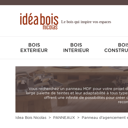
Le bois qui inspire vos espaces
BOIS
BOIS
BOI
EXTERIEUR
INTERIEUR
CONSTRU
Vous recherchez un
panneau MDF
pour votre projet d
large palette de teintes et leur adaptabilité à tous ty
offrent une infinité de possibilités pour cr
recon
Idea Bois Nicolas
PANNEAUX
Panneau d'agencement e