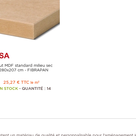
t MDF standard milieu sec
280x207 cm - FIBRAPAN
25,27 € TTC
le m²
N STOCK
- QUANTITÉ : 14
tent un matériau de qualité et personnalisable pour l'aménagement intér