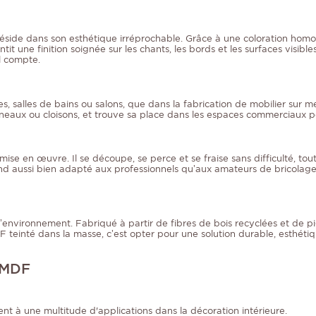
éside dans son esthétique irréprochable. Grâce à une coloration hom
it une finition soignée sur les chants, les bords et les surfaces visible
l compte.
nes, salles de bains ou salons, que dans la fabrication de mobilier sur 
aux ou cloisons, et trouve sa place dans les espaces commerciaux pour 
mise en œuvre. Il se découpe, se perce et se fraise sans difficulté, tou
e rend aussi bien adapté aux professionnels qu’aux amateurs de bricolag
nvironnement. Fabriqué à partir de fibres de bois recyclées et de pig
MDF teinté dans la masse, c’est opter pour une solution durable, esthéti
 MDF
nt à une multitude d'applications dans la décoration intérieure.