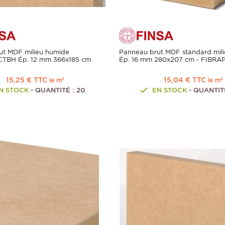
ut MDF milieu humide
Panneau brut MDF standard mili
CTBH Ép. 12 mm 366x185 cm
Ép. 16 mm 280x207 cm - FIBRA
15,25 € TTC
15,04 € TTC
le m²
le m²
N STOCK
- QUANTITÉ : 20
EN STOCK
- QUANTITÉ