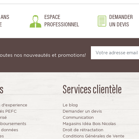
 ANS
ESPACE
DEMANDER
E
PROFESSIONNEL
UN DEVIS
toutes nos nouveautés et promotions!
s
Services clientèle
s d'experience
Le blog
fiés PEFC
Demander un devis
risé
Communication
mboursements
Magasins Idéa Bois Nicolas
s données
Droit de rétractation
es
Conditions Générales de Vente