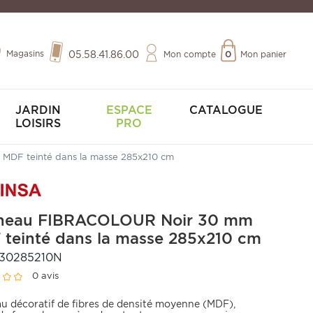
Magasins
05.58.41.86.00
Mon compte
0
Mon panier
JARDIN
ESPACE
CATALOGUE
LOISIRS
PRO
DF teinté dans la masse 285x210 cm
neau FIBRACOLOUR Noir 30 mm
teinté dans la masse 285x210 cm
30285210N
0 avis
u décoratif de fibres de densité moyenne (MDF),