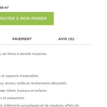
99
m²
JOUTER À MON PANIER
PAIEMENT
AVIS (0)
 de fibres à densité moyenne.
 et supports d’exposition.
x, écrans, treillis et revêtements décoratifs.
son
, hôtels, bureaux et enfants.
 et présentoirs.
ion d’éléments acoustiques et de moulures, effets de