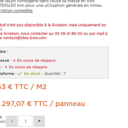
 de façon homogène dans toute sa masse en noir
100x30 mm pour une utilisation générale en milieu
ription complète
uit n'est pas disponible à la livraison, mais uniquement en
n.
e livraison, nous contacter au 05 58 41 86 00 ou par mail à
se contact@idea-bois.com
ns :
esse
:
En cours de réappro
x
:
En cours de réappro
teforme
:
En stock
- Quantité : 7
63 € TTC
/ M2
t
297,07 €
TTC
/ panneau
té
u(s)