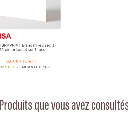
IBRAPRINT Blanc milieu sec 3
2 cm prépeint sur 1 face
6,10 € TTC
le m²
EN STOCK
- QUANTITÉ : 85
Produits que vous avez consulté