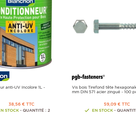
ur anti-UV Incolore 1L -
Vis bois Tirefond tête hexagona
N
mm DIN 571 acier zingué - 100 p
38,56 € TTC
59,09 € TTC
EN STOCK
- QUANTITÉ : 2
EN STOCK
- QUANTITÉ