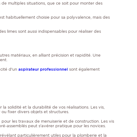
s de multiples situations, que ce soit pour monter des
 est habituellement choisie pour sa polyvalence, mais des
es limes sont aussi indispensables pour réaliser des
res matériaux, en alliant précision et rapidité. Une
ent.
acité d'un
aspirateur professionnel
sont également
 la solidité et la durabilité de vos réalisations. Les vis,
u fixer divers objets et structures.
e, pour les travaux de menuiserie et de construction. Les vis
e pré-assemblés peut s'avérer pratique pour les novices.
 révélant particulièrement utiles pour la plomberie et la