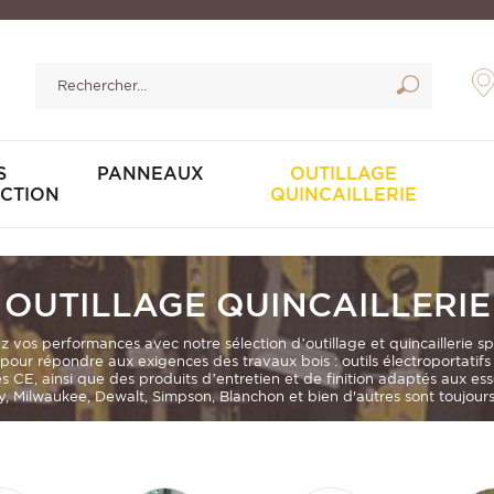
S
PANNEAUX
OUTILLAGE
CTION
QUINCAILLERIE
OUTILLAGE QUINCAILLERIE
ez vos performances avec notre sélection d’outillage et quincaillerie s
our répondre aux exigences des travaux bois :
outils électroportatif
és CE
, ainsi que des produits d’entretien et de finition adaptés aux es
 Milwaukee, Dewalt, Simpson, Blanchon et bien d'autres sont toujours 