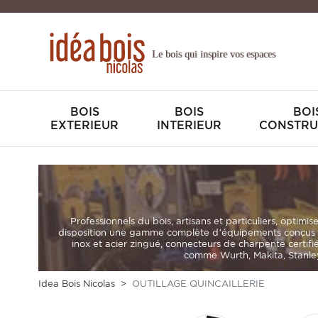
Le bois qui inspire vos espaces
BOIS
BOIS
BOI
EXTERIEUR
INTERIEUR
CONSTRU
Professionnels du bois, artisans et particuliers
, optimis
disposition une gamme complète d’équipements conçus p
inox et acier zingué
,
connecteurs de charpente certifi
comme Wurth, Makita, Stanley,
Idea Bois Nicolas
OUTILLAGE QUINCAILLERIE