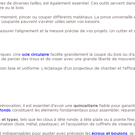
es de diverses tailles, est également essentiel. Ces outils servent dan
e ou le bois.
 fermement, pincer ou couper différents matériaux. La pince universelle
 coupante peuvent s'avérer utiles selon vos besoins.
ssurer l'alignement et la mesure précise de vos projets. Un cutter et d
triques. Une
scie circulaire
facilite grandement la coupe du bois ou d'aut
et de percer des trous et de visser avec une grande liberté de mouvem
ion lisse et uniforme. L'éclairage d'un projecteur de chantier et l'effic
novation, il est essentiel d'avoir une
quincaillerie
fiable pour garantir
efonds
constituent les éléments fondamentaux pour assembler, réparer o
s et types
, tels que les clous à tête ronde, à tête plate ou à pointe fin
ation (bois, métal, plastique), et l'acquisition de coffrets de visseri
ont indispensables pour ajuster avec précision les
écrous et boulons
, se