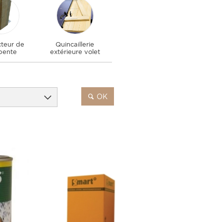
teur de
Quincaillerie
pente
extérieure volet
OK