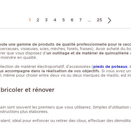
1
2
3
4
5
6
7
…
25
i toute une gamme de produits de qualité professionnelle pour le s
perceuses, visseuses, scies, mèches, forets, fraises). Avoir acheté du b
urer que vous disposez d
’un outillage et de matériel de quincaillerie
 moindre en qualité.
ection de matériel électroportatif, d’accessoires (
pieds de poteaux
,
us accompagne dans la réalisation de vos objectifs.
Si vous avez un
nel, même pour choisir entre deux vis ou deux marques de mastic, est i
 bricoler et rénover
ain sont souvent les premiers que vous utiliserez. Simples d'utilisation
structions plus élaborées.
ent, idéal pour enfoncer ou retirer des clous, effectuer des démolitio