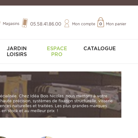
Magasins
05.58.41.86.00
Mon compte
0
Mon panier
JARDIN
ESPACE
CATALOGUE
LOISIRS
PRO
pécialisée. Chez
Idéa Bois Nicolas
, nous mettons à votre
s haute précision
,
systèmes de fixation structurelle
,
visserie
sences naturelles et traitées. Les plus grandes marques
en stock et au meilleur prix !