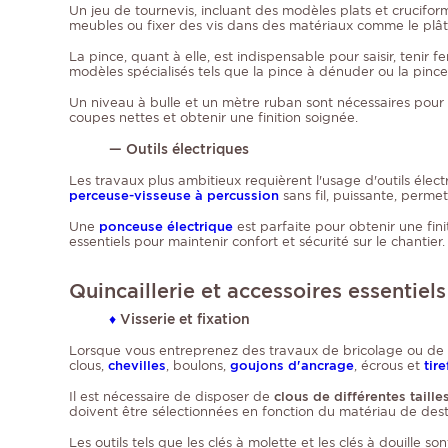
Un jeu de tournevis, incluant des modèles plats et cruciform
meubles ou fixer des vis dans des matériaux comme le plâtr
La pince, quant à elle, est indispensable pour saisir, tenir
modèles spécialisés tels que la pince à dénuder ou la pince
Un niveau à bulle et un mètre ruban sont nécessaires pour a
coupes nettes et obtenir une finition soignée.
— Outils électriques
Les travaux plus ambitieux requièrent l'usage d'outils élec
perceuse-visseuse à percussion
sans fil, puissante, perm
Une
ponceuse électrique
est parfaite pour obtenir une finit
essentiels pour maintenir confort et sécurité sur le chantier.
Quincaillerie et accessoires essentiels
♦
Visserie et fixation
Lorsque vous entreprenez des travaux de bricolage ou de ré
clous,
chevilles
, boulons,
goujons d'ancrage
, écrous et
tir
Il est nécessaire de disposer de
clous de différentes taille
doivent être sélectionnées en fonction du matériau de destin
Les outils tels que les clés à molette et les clés à douille s