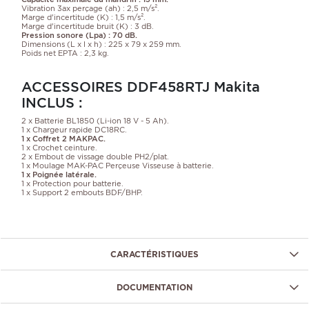
Vibration 3ax perçage (ah) : 2,5 m/s².
Marge d'incertitude (K) : 1,5 m/s².
Marge d'incertitude bruit (K) : 3 dB.
Pression sonore (Lpa) : 70 dB.
Dimensions (L x l x h) : 225 x 79 x 259 mm.
Poids net EPTA : 2,3 kg.
ACCESSOIRES DDF458RTJ Makita
INCLUS :
2 x Batterie BL1850 (Li-ion 18 V - 5 Ah).
1 x Chargeur rapide DC18RC.
1 x Coffret 2 MAKPAC.
1 x Crochet ceinture.
2 x Embout de vissage double PH2/plat.
1 x Moulage MAK-PAC Perçeuse Visseuse à batterie.
1 x Poignée latérale.
1 x Protection pour batterie.
1 x Support 2 embouts BDF/BHP.
CARACTÉRISTIQUES
DOCUMENTATION