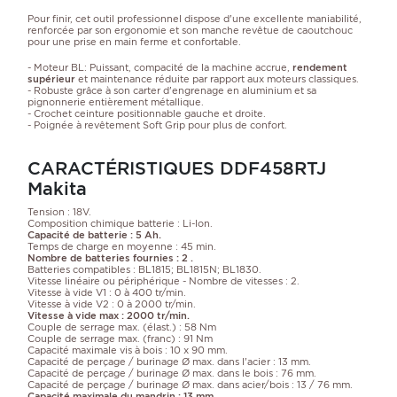
Pour finir, cet outil professionnel dispose d'une excellente maniabilité,
renforcée par son ergonomie et son manche revêtue de caoutchouc
pour une prise en main ferme et confortable.
- Moteur BL: Puissant, compacité de la machine accrue,
rendement
supérieur
et maintenance réduite par rapport aux moteurs classiques.
- Robuste grâce à son carter d'engrenage en aluminium et sa
pignonnerie entièrement métallique.
- Crochet ceinture positionnable gauche et droite.
- Poignée à revêtement Soft Grip pour plus de confort.
CARACTÉRISTIQUES DDF458RTJ
Makita
Tension : 18V.
Composition chimique batterie : Li-Ion.
Capacité de batterie : 5 Ah.
Temps de charge en moyenne : 45 min.
Nombre de batteries fournies : 2 .
Batteries compatibles : BL1815; BL1815N; BL1830.
Vitesse linéaire ou périphérique - Nombre de vitesses : 2.
Vitesse à vide V1 : 0 à 400 tr/min.
Vitesse à vide V2 : 0 à 2000 tr/min.
Vitesse à vide max : 2000 tr/min.
Couple de serrage max. (élast.) : 58 Nm
Couple de serrage max. (franc) : 91 Nm
Capacité maximale vis à bois : 10 x 90 mm.
Capacité de perçage / burinage Ø max. dans l'acier : 13 mm.
Capacité de perçage / burinage Ø max. dans le bois : 76 mm.
Capacité de perçage / burinage Ø max. dans acier/bois : 13 / 76 mm.
Capacité maximale du mandrin : 13 mm.