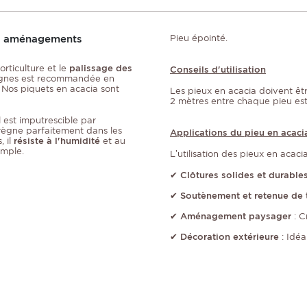
our aménagements
Pieu épointé.
orticulture et le
palissage des
Conseils d'utilisation
 vignes est recommandée en
.
Nos piquets en acacia sont
Les pieux en acacia doivent ê
2 mètres entre chaque pieu est 
Il est imputrescible par
prègne parfaitement dans les
Applications du pieu en acaci
, il
résiste à l'humidité
et au
emple.
L’utilisation des pieux en acacia
✔
Clôtures solides et durable
✔
Soutènement et retenue de 
✔
Aménagement paysager
: C
✔
Décoration extérieure
: Idéa