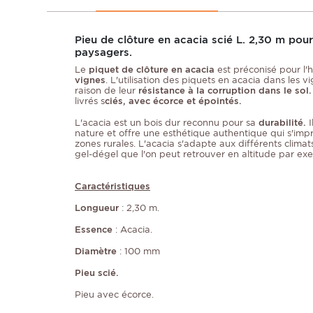
Pieu de clôture en acacia scié L. 2,30 m p
paysagers.
Le
piquet de clôture en acacia
est préconisé pour l'h
vignes
. L'utilisation des piquets en acacia dans les
raison de leur
résistance à la corruption dans le sol
livrés s
ciés, avec écorce et épointés.
L'acacia est un bois dur reconnu pour sa
durabilité.
nature et offre une esthétique authentique qui s'im
zones rurales. L'acacia s'adapte aux différents climats
gel-dégel que l'on peut retrouver en altitude par ex
Caractéristiques
Longueur
: 2,30 m.
Essence
: Acacia.
Diamètre
: 100 mm
Pieu scié.
Pieu avec écorce.