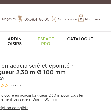
Magasins
05.58.41.86.00
Mon compte
0
Mon panier
JARDIN
ESPACE
CATALOGUE
LOISIRS
PRO
 en acacia scié et épointé -
gueur 2,30 m Ø 100 mm
30
0 avis
e clôture en acacia longueur 2,30 m pour tous les
ement paysagers. Diam. 100 mm.
ription complète