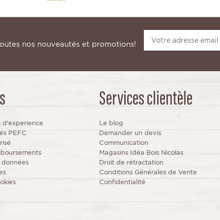
toutes nos nouveautés et promotions!
s
Services clientèle
s d'experience
Le blog
fiés PEFC
Demander un devis
risé
Communication
mboursements
Magasins Idéa Bois Nicolas
s données
Droit de rétractation
es
Conditions Générales de Vente
okies
Confidentialité