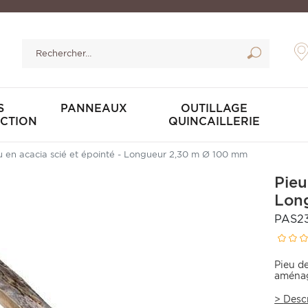
S
PANNEAUX
OUTILLAGE
CTION
QUINCAILLERIE
u en acacia scié et épointé - Longueur 2,30 m Ø 100 mm
Pieu
Lon
PAS2
Pieu d
aménag
>
Desc