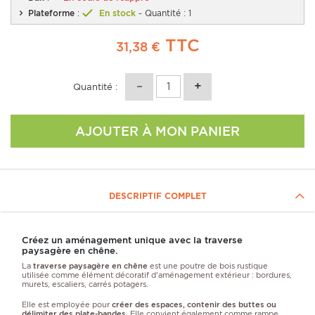
Plateforme
:
En stock
- Quantité : 1
TTC
31,38 €
Quantité :
AJOUTER À MON PANIER
DESCRIPTIF COMPLET
Créez un aménagement unique avec la traverse
paysagère en chêne.
La
traverse paysagère en chêne
est une poutre de bois rustique
utilisée comme élément décoratif d'aménagement extérieur : bordures,
murets, escaliers, carrés potagers.
Elle est employée pour
créer des espaces, contenir des buttes ou
délimiter des plate-bandes
. Elle convient également comme rampe