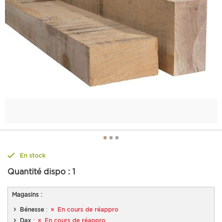
En stock
Quantité dispo :
1
Magasins :
Bénesse
:
En cours de réappro
Dax
:
En cours de réappro