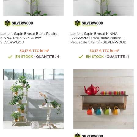
Lambris Sapin Brossé Blanc Polaire
Lambris Sapin Brossé KINNA
KINNA 12x135x2350 mm -
12x135x2650 mm Blanc Polaire -
SILVERWOOD
Paquet de 1,79 m² - SILVERWOOD
le m²
le m²
30,17 € TTC
30,17 € TTC
EN STOCK
- QUANTITÉ : 4
EN STOCK
- QUANTITÉ : 1