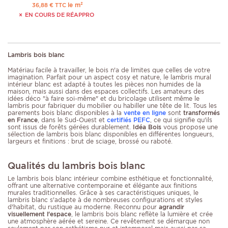
le m²
36,88 € TTC
EN COURS DE RÉAPPRO
Lambris bois blanc
Matériau facile à travailler, le bois n'a de limites que celles de votre
imagination. Parfait pour un aspect cosy et nature, le lambris mural
intérieur blanc
est adapté à toutes les pièces non humides de la
maison, mais aussi dans des espaces collectifs. Les amateurs des
idées déco "à faire soi-même" et du bricolage utilisent même le
lambris pour fabriquer du mobilier ou habiller une tête de lit. Tous les
parements bois blanc disponibles à la
vente en ligne
sont
transformés
en France
, dans le Sud-Ouest et
certifiés PEFC
, ce qui signifie qu'ils
sont issus de forêts gérées durablement.
Idéa Bois
vous propose une
sélection de lambris bois blanc disponibles en différentes longueurs,
largeurs et finitions : brut de sciage, brossé ou raboté.
Qualités du lambris bois blanc
Le lambris bois blanc intérieur combine esthétique et fonctionnalité,
offrant une alternative contemporaine et élégante aux finitions
murales traditionnelles. Grâce à ses caractéristiques uniques, le
lambris blanc s'adapte à de nombreuses configurations et styles
d'habitat, du rustique au moderne. Reconnu pour
agrandir
visuellement l'espace
, le lambris bois blanc reflète la lumière et crée
une atmosphère aérée et sereine. Ce revêtement se démarque non