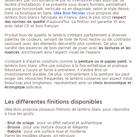
seulement par son esthétisme pur et intemporel mais aussi par sa
facilité d'installation. Il se présente sous divers formats, permettant
une pose horizontale, verticale ou en diagonale, selon le style désiré.
Dans sa boutique en ligne,
Idéa Bois Nicolas
vous propose des
lambris bois blancs fabriqués en France, dans le plus strict
respect
des normes de qualité
d'aujourd'hui. La finition est garantie 10 ans,
avec label CE et bois français.
Produit bois de qualité, le lambris s'intègre parfaitement à diverses
palettes de couleurs, servant de toile de fond neutre ou de contraste
saisissant avec des éléments décoratifs plus sombres. De plus, la
variété des essences de bois permet de jouer avec
les textures et les
nuances
, enrichissant ainsi l'aspect visuel de l'espace.
Comparé à d'autres solutions comme la
peinture ou le papier peint
, le
lambris bois blanc offre une solution à la fois esthétique et pratique.
Résistant à l'usure et facile à entretenir, il s'avère être un
investissement durable. De plus, contrairement à la peinture qui peut
exiger des retouches fréquentes, le lambris conserve son aspect initial
beaucoup plus longtemps, représentant ainsi un
choix économique et
écologique
judicieux.
Les différentes finitions disponibles
Idéa Bois propose plusieurs finitions de lambris blanc pour répondre
à tous les goûts :
-
Brut de sciage
: pour un effet naturel et authentique.
-
Brossé
: pour une texture douce et élégante.
-
Raboté
: pour une surface lisse et moderne.
Parmi les modèles phares, on retrouve :