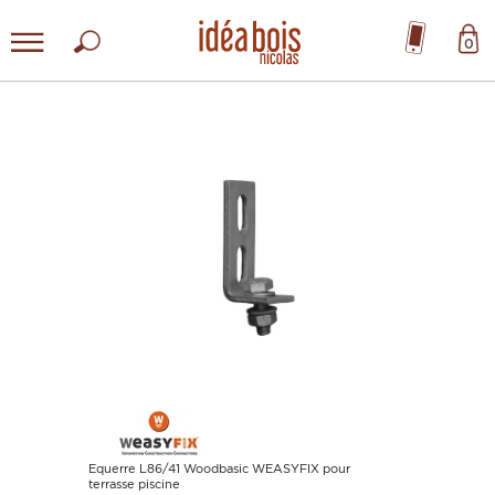
0
Equerre L86/41 Woodbasic WEASYFIX pour
terrasse piscine