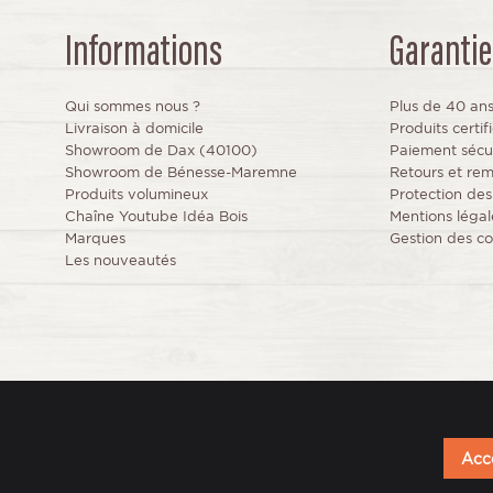
Informations
Garantie
Qui sommes nous ?
Plus de 40 an
Livraison à domicile
Produits certi
Showroom de Dax (40100)
Paiement sécu
Showroom de Bénesse-Maremne
Retours et re
Produits volumineux
Protection de
Chaîne Youtube Idéa Bois
Mentions légal
Marques
Gestion des co
Les nouveautés
Acce