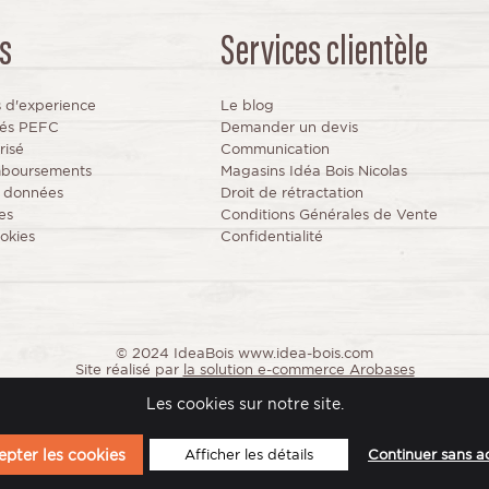
s
Services clientèle
s d'experience
Le blog
fiés PEFC
Demander un devis
risé
Communication
mboursements
Magasins Idéa Bois Nicolas
s données
Droit de rétractation
es
Conditions Générales de Vente
okies
Confidentialité
© 2024 IdeaBois www.idea-bois.com
Site réalisé par
la solution e-commerce Arobases
Les cookies sur notre site.
pter les cookies
Afficher les détails
Continuer sans a