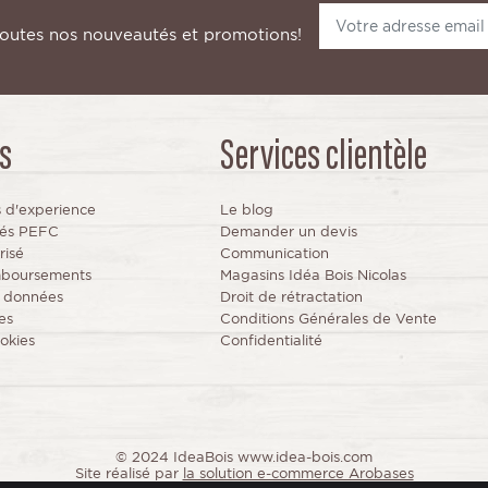
toutes nos nouveautés et promotions!
s
Services clientèle
s d'experience
Le blog
fiés PEFC
Demander un devis
risé
Communication
mboursements
Magasins Idéa Bois Nicolas
s données
Droit de rétractation
es
Conditions Générales de Vente
okies
Confidentialité
© 2024 IdeaBois www.idea-bois.com
Site réalisé par
la solution e-commerce Arobases