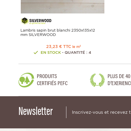
Lambris sapin brut blanchi 2350x135x12
mm SILVERWOOD
23,23 € TTC
le m²
EN STOCK
- QUANTITÉ : 4
PRODUITS
PLUS DE 40
CERTIFIÉS PEFC
D’EXERIENC
Newsletter
Inscrivez-vous et recevez 