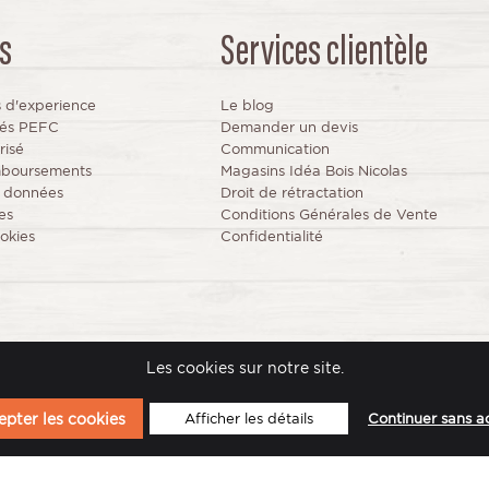
s
Services clientèle
s d'experience
Le blog
fiés PEFC
Demander un devis
risé
Communication
mboursements
Magasins Idéa Bois Nicolas
s données
Droit de rétractation
es
Conditions Générales de Vente
okies
Confidentialité
© 2024 IdeaBois www.idea-bois.com
Les cookies sur notre site.
Site réalisé par
la solution e-commerce Arobases
pter les cookies
Afficher les détails
Continuer sans a