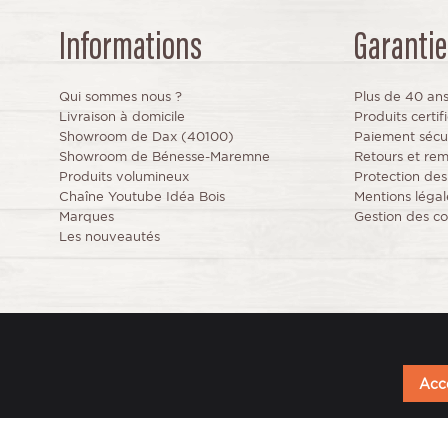
Informations
Garantie
Qui sommes nous ?
Plus de 40 an
Livraison à domicile
Produits certi
Showroom de Dax (40100)
Paiement sécu
Showroom de Bénesse-Maremne
Retours et re
Produits volumineux
Protection de
Chaîne Youtube Idéa Bois
Mentions légal
Marques
Gestion des co
Les nouveautés
Acce