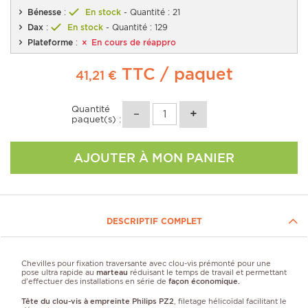
Bénesse
:
En stock
- Quantité : 21
Dax
:
En stock
- Quantité : 129
Plateforme
:
En cours de réappro
TTC
/ paquet
41,21 €
Quantité
paquet(s) :
AJOUTER À MON PANIER
DESCRIPTIF COMPLET
Chevilles pour fixation
traversante avec clou-vis prémonté pour une
pose ultra rapide au
marteau
réduisant le temps de travail et permettant
d'effectuer des installations en série de
façon économique.
Tête du clou-vis à empreinte Philips PZ2
, filetage hélicoïdal facilitant le