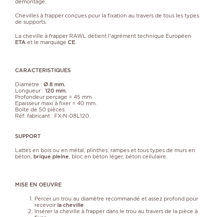
démontage.
Chevilles à frapper conçues pour la
fixation au travers de tous les types
de supports.
La cheville à frapper RAWL détient l'agrément technique Européen
ETA
et le marquage
CE
.
CARACTERISTIQUES
Diamètre :
Ø 8 mm.
Longueur :
120 mm.
Profondeur perçage = 45 mm
Epaisseur maxi à fixer = 40 mm.
Boîte de 50 pièces.
Réf. fabricant : FX-N-08L120.
SUPPORT
Lattes en bois ou en métal, plinthes, rampes et tous types de murs en
béton,
brique pleine
, bloc en béton léger, béton cellulaire.
MISE EN OEUVRE
Percer un trou au diamètre recommandé et assez profond pour
recevoir
la cheville
.
Insérer la cheville à frapper dans le trou au travers de la pièce à