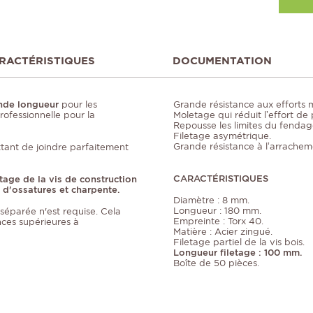
RACTÉRISTIQUES
DOCUMENTATION
ande longueur
pour les
Grande résistance aux efforts 
rofessionnelle pour la
Moletage qui réduit l’effort de p
Repousse les limites du fendag
Filetage asymétrique.
Grande résistance à l’arrachem
ttant de joindre parfaitement
CARACTÉRISTIQUES
tage de la vis de construction
 d'ossatures et charpente.
Diamètre : 8 mm.
Longueur : 180 mm.
 séparée n'est requise. Cela
Empreinte : Torx 40.
nces supérieures à
Matière : Acier zingué.
Filetage partiel de la vis bois.
Longueur filetage : 100 mm.
Boîte de 50 pièces.