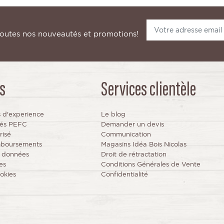
toutes nos nouveautés et promotions!
s
Services clientèle
s d'experience
Le blog
fiés PEFC
Demander un devis
risé
Communication
mboursements
Magasins Idéa Bois Nicolas
s données
Droit de rétractation
es
Conditions Générales de Vente
okies
Confidentialité