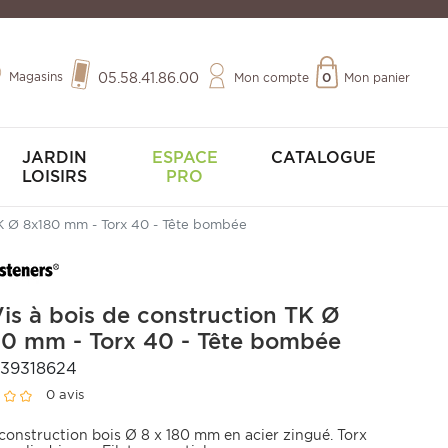
Magasins
05.58.41.86.00
Mon compte
0
Mon panier
JARDIN
ESPACE
CATALOGUE
LOISIRS
PRO
TK Ø 8x180 mm - Torx 40 - Tête bombée
is à bois de construction TK Ø
0 mm - Torx 40 - Tête bombée
39318624
0 avis
 construction bois Ø 8 x 180 mm en acier zingué. Torx