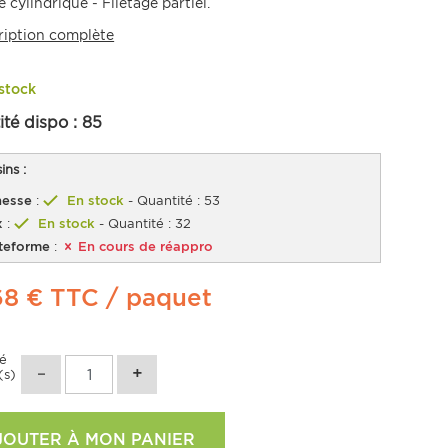
e cylindrique - Filetage partiel.
ription complète
stock
ité dispo :
85
ns :
esse
:
En stock
- Quantité : 53
x
:
En stock
- Quantité : 32
teforme
:
En cours de réappro
68 €
TTC
/ paquet
té
(s)
JOUTER À MON PANIER