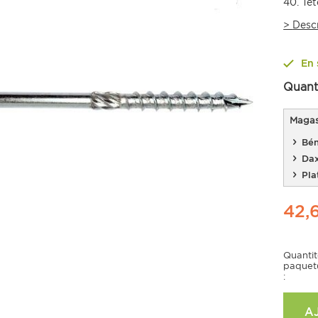
40. Têt
>
Desc
En 
Quant
Magasi
Bén
Da
Pla
42,
Quanti
paquet
:
A