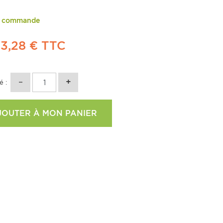
r commande
63,28 €
TTC
é :
JOUTER À MON PANIER