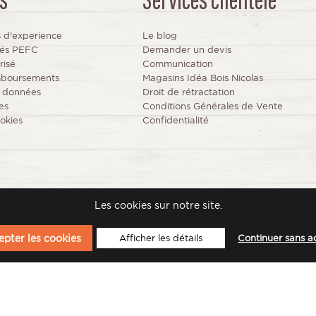
s
Services clientèle
s d'experience
Le blog
fiés PEFC
Demander un devis
risé
Communication
mboursements
Magasins Idéa Bois Nicolas
s données
Droit de rétractation
es
Conditions Générales de Vente
okies
Confidentialité
© 2024 IdeaBois www.idea-bois.com
Les cookies sur notre site.
Site réalisé par
la solution e-commerce Arobases
pter les cookies
Afficher les détails
Continuer sans a