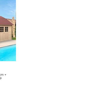
cm +
9