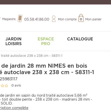
Magasins
05.58.41.86.00
Mon compte
0
Mon panier
JARDIN
ESPACE
CATALOGUE
LOISIRS
PRO
traité autoclave 238 x 238 cm - S8311-1
 de jardin 28 mm NIMES en bois
té autoclave 238 x 238 cm - S8311-1
25983117
0 avis
de jardin en sapin du nord traité autoclave 5,66 m²
- toit double pente - 238 x 238 cm - madriers 28 mm -
1 SOLID.
ription complète