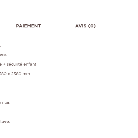
PAIEMENT
AVIS (0)
.
ave.
é + sécurité enfant.
380 x 2380 mm.
 noir.
lave.