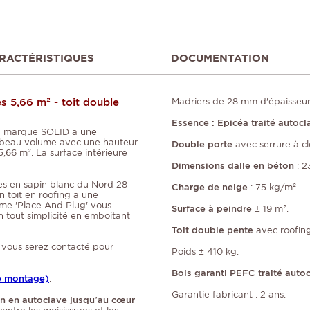
RACTÉRISTIQUES
DOCUMENTATION
s 5,66 m² - toit double
Madriers de 28 mm d'épaisseur
Essence : Epicéa traité autocl
a marque SOLID
a une
beau volume avec une hauteur
Double porte
avec serrure à cl
66 m². La surface intérieure
Dimensions dalle en béton
: 2
es en sapin blanc du Nord 28
Charge de neige
: 75 kg/m².
on toit en roofing a une
ème 'Place And Plug' vous
Surface à peindre
± 19 m².
 tout simplicité en emboitant
Toit double pente
avec roofing
, vous serez contacté pour
Poids ± 410 kg.
Bois garanti PEFC traité autoc
de montage)
.
Garantie fabricant : 2 ans.
on en autoclave jusqu’au cœur