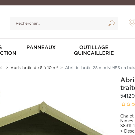
S
PANNEAUX
OUTILLAGE
CTION
QUINCAILLERIE
is
Abris jardin de 5 à 10 m²
Abri de jardin 28 mm NIMES en bois 
Abri
trai
54120
Chalet 
Nimes 
S8311-
>
Desc