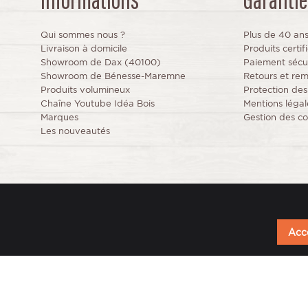
Informations
Garantie
Qui sommes nous ?
Plus de 40 an
Livraison à domicile
Produits certi
Showroom de Dax (40100)
Paiement sécu
Showroom de Bénesse-Maremne
Retours et re
Produits volumineux
Protection de
Chaîne Youtube Idéa Bois
Mentions légal
Marques
Gestion des co
Les nouveautés
Acce