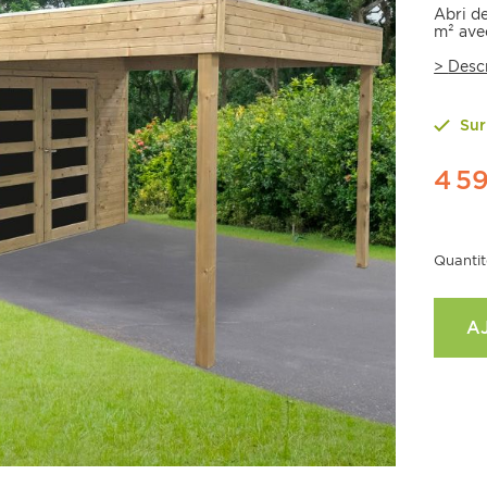
Abri d
m² ave
>
Desc
Su
4 59
Quantit
A