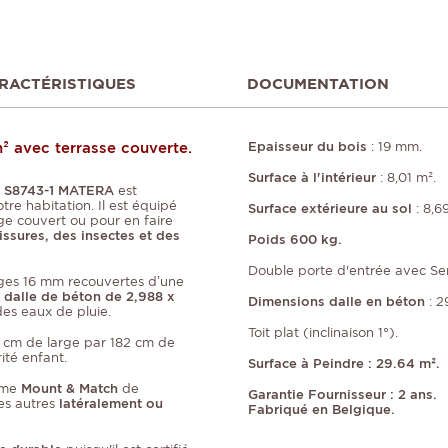
RACTÉRISTIQUES
DOCUMENTATION
² avec terrasse couverte.
Epaisseur du bois
: 19 mm.
Surface à l'intérieur
: 8,01 m².
is S8743-1 MATERA
est
re habitation. Il est équipé
Surface extérieure au sol
: 8,6
e couvert ou pour en faire
ssures, des insectes et des
Poids 600 kg.
Double porte d'entrée avec Serr
ges 16 mm recouvertes d’une
dalle de béton de 2,988 x
Dimensions dalle en béton
: 2
des eaux de pluie.
Toit plat (inclinaison 1°).
 cm de large par 182 cm de
ité enfant.
Surface à Peindre : 29.64 m².
ème
Mount & Match
de
Garantie Fournisseur : 2 ans.
es autres
latéralement ou
Fabriqué en Belgique.