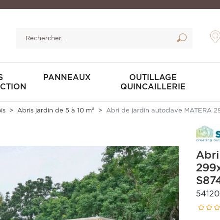
S
PANNEAUX
OUTILLAGE
CTION
QUINCAILLERIE
is
Abris jardin de 5 à 10 m²
Abri de jardin autoclave MATERA 2
Abri
299x
S874
5412