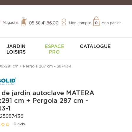
Magasins
05.58.41.86.00
Mon compte
0
Mon panier
JARDIN
ESPACE
CATALOGUE
LOISIRS
PRO
99x291 cm + Pergola 287 cm - S8743-1
 de jardin autoclave MATERA
291 cm + Pergola 287 cm -
3-1
025987436
0 avis