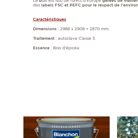
Le
b
ois est issu de forêts d'Europe
gérées de maniè
des
labels FSC et PEFC pour le respect de l'enviro
Caractéristiques
Dimensions
: 2988 x 2908 + 2870 mm.
Traitement
: autoclave Classe 3.
Essence
: Bois d'épicéa.