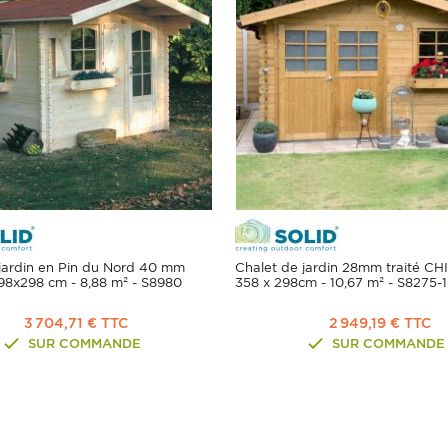
jardin en Pin du Nord 40 mm
Chalet de jardin 28mm traité C
8x298 cm - 8,88 m² - S8980
358 x 298cm - 10,67 m² - S8275-1
3 704,71 € TTC
2 949,19 € TTC
SUR COMMANDE
SUR COMMANDE