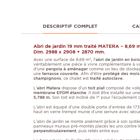
DESCRIPTIF COMPLET
CA
Abri de jardin 19 mm traité MATERA – 8,69 m
Dim. 2988 x 2908 + 2870 mm.
Avec une surface de 8,69 m²
,
l
'abri de jardin en bo
véritablement une pièce à vivre complémentaire à vot
d'une
pergola à aménager
comme un lieu de stockag
une
terrasse couverte.
Afin d'être
protégé des moisi
champignons
, ce chalet est
traité autoclave.
L'
abri Matera
dispose d’un
toit plat
composé de voli
membrane EPDM étanche
. Il doit être installé sur une
5,788 m.
Son toit est incliné de 1° pour l’écoulement 
L'abri est équipé d’une double porte d’entrée
de 173
haut en verre trempé
munie d’une serrure avec sécur
L’abri de jardin se monte aisément grâce à son
syst
panneaux muraux pré-montés placés les uns contre l
perpendiculairement
, puis reliés entre eux.