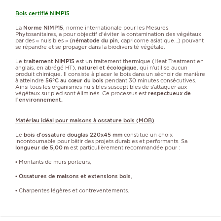
Bois certifié NIMP15
La
Norme NIMP15
, norme internationale pour les Mesures
Phytosanitaires, a pour objectif d'éviter la contamination des végétaux
par des « nuisibles » (
nématode du pin
, capricorne asiatique…) pouvant
se répandre et se propager dans la biodiversité végétale.
Le
traitement NIMP15
est un traitement thermique (Heat Treatment en
anglais, en abrégé HT),
naturel et écologique
, qui n’utilise aucun
produit chimique. Il consiste à placer le bois dans un séchoir de manière
à atteindre
56°C au cœur du bois
pendant 30 minutes consécutives.
Ainsi tous les organismes nuisibles susceptibles de s’attaquer aux
végétaux sur pied sont éliminés. Ce processus est
respectueux de
l’environnement.
Matériau idéal pour maisons à ossature bois (MOB)
Le
bois d'ossature douglas 220x45 mm
constitue un choix
incontournable pour bâtir des projets durables et performants. Sa
longueur de 5,00 m
est particulièrement recommandée pour :
• Montants de murs porteurs,
•
Ossatures de maisons et extensions bois
,
• Charpentes légères et contreventements.