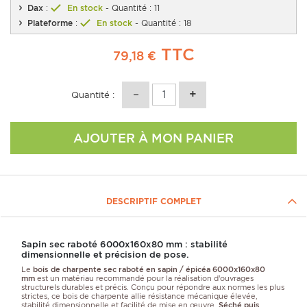
Dax
:
En stock
- Quantité : 11
Plateforme
:
En stock
- Quantité : 18
TTC
79,18 €
Quantité :
AJOUTER À MON PANIER
DESCRIPTIF COMPLET
Sapin sec raboté 6000x160x80 mm : stabilité
dimensionnelle et précision de pose.
Le
bois de charpente sec raboté en sapin / épicéa 6000x160x80
mm
est un matériau recommandé pour la réalisation d’ouvrages
structurels durables et précis. Conçu pour répondre aux normes les plus
strictes, ce bois de charpente allie résistance mécanique élevée,
stabilité dimensionnelle et facilité de mise en œuvre.
Séché puis