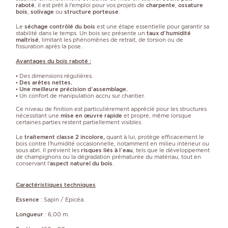
raboté
, il est prêt à l’emploi pour vos projets de
charpente
,
ossature
bois
,
solivage
ou
structure porteuse
.
Le
séchage contrôlé du bois
est une étape essentielle pour garantir sa
stabilité dans le temps. Un bois sec présente un
taux d’humidité
maîtrisé
, limitant les phénomènes de retrait, de torsion ou de
fissuration après la pose.
Avantages du bois raboté :
• Des dimensions régulières.
• Des arêtes nettes.
• Une meilleure précision d’assemblage.
• Un confort de manipulation accru sur chantier.
Ce niveau de finition est particulièrement apprécié pour les structures
nécessitant une
mise en œuvre rapide
et propre, même lorsque
certaines parties restent partiellement visibles.
Le
traitement classe 2 incolore,
quant à lui, protège efficacement le
bois contre l’humidité occasionnelle, notamment en milieu intérieur ou
sous abri. Il prévient les
risques liés à l’eau
, tels que le développement
de champignons ou la dégradation prématurée du matériau, tout en
conservant l’
aspect naturel du bois
.
Caractéristiques techniques
Essence
: Sapin / Epicéa.
Longueur
: 6,00 m.