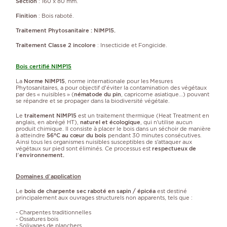
Section
: 160 x 80 mm.
Finition
: Bois raboté.
Traitement Phytosanitaire : NIMP15.
Traitement Classe 2 incolore
: Insecticide et Fongicide.
Bois certifié NIMP15
La
Norme NIMP15
, norme internationale pour les Mesures
Phytosanitaires, a pour objectif d'éviter la contamination des végétaux
par des « nuisibles » (
nématode du pin
, capricorne asiatique…) pouvant
se répandre et se propager dans la biodiversité végétale.
Le
traitement NIMP15
est un traitement thermique (Heat Treatment en
anglais, en abrégé HT),
naturel et écologique
, qui n’utilise aucun
produit chimique. Il consiste à placer le bois dans un séchoir de manière
à atteindre
56°C au cœur du bois
pendant 30 minutes consécutives.
Ainsi tous les organismes nuisibles susceptibles de s’attaquer aux
végétaux sur pied sont éliminés. Ce processus est
respectueux de
l’environnement.
Domaines d’application
Le
bois de charpente sec raboté en sapin / épicéa
est destiné
principalement aux ouvrages structurels non apparents, tels que :
- Charpentes traditionnelles
- Ossatures bois
- Solivages de planchers