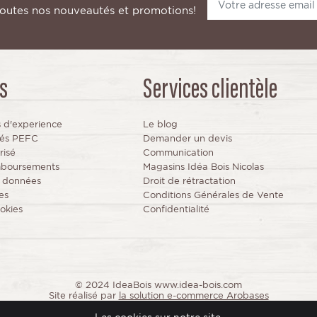
toutes nos nouveautés et promotions!
s
Services clientèle
s d'experience
Le blog
fiés PEFC
Demander un devis
risé
Communication
mboursements
Magasins Idéa Bois Nicolas
s données
Droit de rétractation
es
Conditions Générales de Vente
okies
Confidentialité
© 2024 IdeaBois www.idea-bois.com
Site réalisé par
la solution e-commerce Arobases