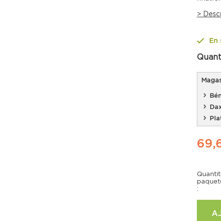
>
Desc
En 
Quant
Magasi
Bén
Da
Pla
69,
Quanti
paquet
:
A