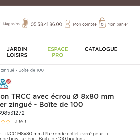
Magasins
05.58.41.86.00
Mon compte
0
Mon panier
JARDIN
ESPACE
CATALOGUE
LOISIRS
PRO
zingué - Boîte de 100
lon TRCC avec écrou Ø 8x80 mm
ier zingué - Boîte de 100
898531272
0 avis
s TRCC M8x80 mm tête ronde collet carré pour la
n de bois sur bois. Boite de 100 boulons.