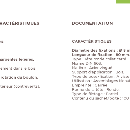
RACTÉRISTIQUES
DOCUMENTATION
is.
CARACTÉRISTIQUES
Diamètre des fixations : Ø 8 
Longueur de fixation : 80 mm.
Type : Tête ronde collet carré.
harpentes légères.
Norme DIN 603.
Matière : Acier zingué.
rement dans le bois.
Support d'application : Bois.
Type de pose/fixation : A visser
 rotation du boulon.
Utilisation : Assemblages Menui
Empreinte : Carrée.
xtérieur (contrevents).
Forme de la tête : Ronde.
Type de filetage : Partiel.
Contenu du sachet/boite : 100 