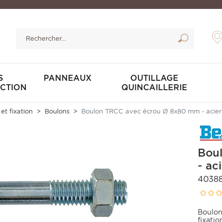
S
PANNEAUX
OUTILLAGE
CTION
QUINCAILLERIE
 et fixation
Boulons
Boulon TRCC avec écrou Ø 8x80 mm - acier 
Bou
- ac
4038
Boulon
fixatio