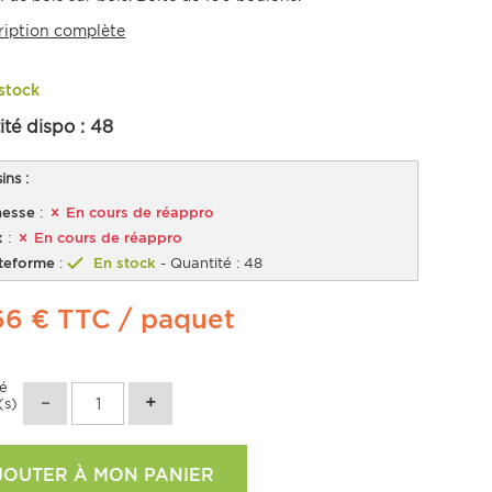
ription complète
stock
ité dispo :
48
ns :
esse
:
En cours de réappro
x
:
En cours de réappro
teforme
:
En stock
- Quantité : 48
66 €
TTC
/ paquet
té
(s)
JOUTER À MON PANIER