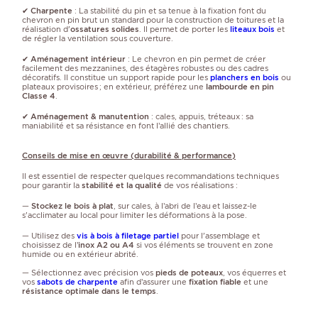
✔ Charpente
: La stabilité du pin et sa tenue à la fixation font du
chevron en pin brut un standard pour la construction de toitures et la
réalisation d'
ossatures solides
. Il permet de porter les
liteaux bois
et
de régler la ventilation sous couverture.
✔ Aménagement intérieur
: Le chevron en pin permet de créer
facilement des mezzanines, des étagères robustes ou des cadres
décoratifs. Il constitue un support rapide pour les
planchers en bois
ou
plateaux provisoires ; en extérieur, préférez une
lambourde en pin
Classe 4
.
✔
Aménagement & manutention
: cales, appuis, tréteaux : sa
maniabilité et sa résistance en font l’allié des chantiers.
Conseils de mise en œuvre (durabilité & performance)
Il est essentiel de respecter quelques recommandations techniques
pour garantir la
stabilité et la qualité
de vos réalisations :
—
Stockez le bois à plat
, sur cales, à l’abri de l’eau et laissez-le
s'acclimater au local pour limiter les déformations à la pose.
— Utilisez des
vis à bois à filetage partiel
pour l'assemblage et
choisissez de l’
inox A2 ou A4
si vos éléments se trouvent en zone
humide ou en extérieur abrité.
— Sélectionnez avec précision vos
pieds de poteaux
, vos équerres et
vos
sabots de charpente
afin d’assurer une
fixation fiable
et une
résistance optimale dans le temps
.