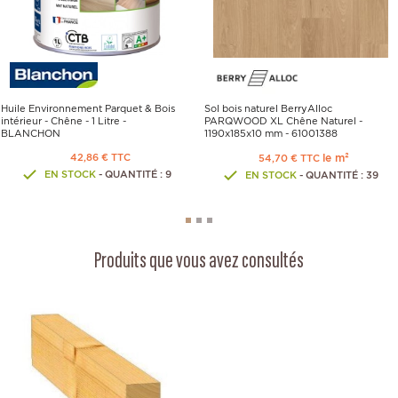
Huile Environnement Parquet & Bois
Sol bois naturel BerryAlloc
intérieur - Chêne - 1 Litre -
PARQWOOD XL Chêne Naturel -
BLANCHON
1190x185x10 mm - 61001388
42,86 € TTC
le m²
54,70 € TTC
EN STOCK
- QUANTITÉ : 9
EN STOCK
- QUANTITÉ : 39
Produits que vous avez consultés