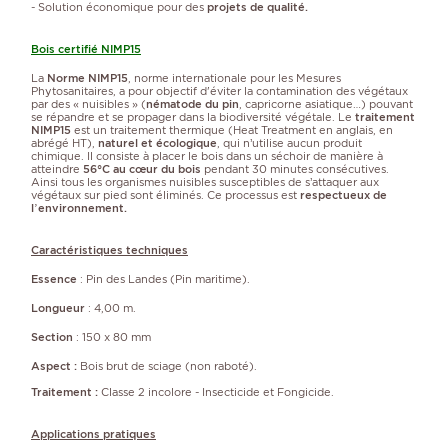
- Solution économique pour des
projets de qualité.
Bois certifié NIMP15
La
Norme NIMP15
, norme internationale pour les Mesures
Phytosanitaires, a pour objectif d'éviter la contamination des végétaux
par des « nuisibles » (
nématode du pin
, capricorne asiatique…) pouvant
se répandre et se propager dans la biodiversité végétale. Le
traitement
NIMP15
est un traitement thermique (Heat Treatment en anglais, en
abrégé HT),
naturel et écologique
, qui n’utilise aucun produit
chimique. Il consiste à placer le bois dans un séchoir de manière à
atteindre
56°C au cœur du bois
pendant 30 minutes consécutives.
Ainsi tous les organismes nuisibles susceptibles de s’attaquer aux
végétaux sur pied sont éliminés. Ce processus est
respectueux de
l’environnement.
Caractéristiques techniques
Essence
: Pin des Landes (Pin maritime).
Longueur
: 4,00 m.
Section
: 150 x 80 mm
Aspect :
Bois brut de sciage (non raboté).
Traitement :
Classe 2 incolore - Insecticide et Fongicide.
Applications pratiques