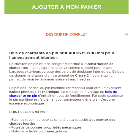
AJOUTER À MON PANIER
DESCRIPTIF COMPLET
Bois de charpente en pin brut 4000x150x80 mm pour
l'aménagement intérieur.
Le chevron en pin brut de sciage est destiné à la
construction de
charpentes
. Il peut également servir comme support pour divers
bardages extérieurs ou pour des parois de doublage intérieures. Ce bois
de charpente dispose d'un traitement de
Classe 2
incolore qui lui
permet de
résister à la moisissure et aux insectes
.
Le pin des Landes, ou pin maritime est reconnu pour être un excellent
isolant phonique et thermique
. Le clouage et le vissage du
bois de
charpente en pin
n'entraînent pas de fendillement. Par cette souplesse
le pin maritime est faiblement consommateur d'énergie : c'est une
essence économique
.
POINTS FORTS du Pin :
-
Essence reconnue pour sa solidité et sa capacité à
supporter des
charges lourdes
.
- Possède de
bonnes propriétés mécaniques
.
- Matériau à
faible coût énergétique.