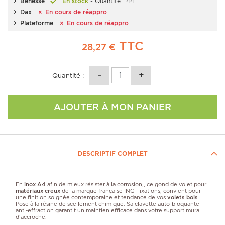
Bénesse
:
En stock
- Quantité : 44
Dax
:
En cours de réappro
Plateforme
:
En cours de réappro
TTC
28,27 €
Quantité :
AJOUTER À MON PANIER
DESCRIPTIF COMPLET
En
inox A4
afin de mieux résister à la corrosion,, ce gond de volet pour
matériaux creux
de la marque française ING Fixations, convient pour
une finition soignée contemporaine et tendance de vos
volets bois
.
Pose à la résine de scellement chimique. Sa clavette auto-bloquante
anti-effraction garantit un maintien efficace dans votre support mural
d'accroche.