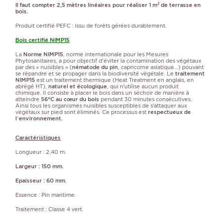
Il faut compter 2,5 mètres linéaires pour réaliser 1 m² de terrasse en
bois.
Produit certifié PEFC : issu de forêts gérées durablement.
Bois certifié NIMP15
La
Norme NIMP15
, norme internationale pour les Mesures
Phytosanitaires, a pour objectif d'éviter la contamination des végétaux
par des « nuisibles » (
nématode du pin
, capricorne asiatique…) pouvant
se répandre et se propager dans la biodiversité végétale. Le
traitement
NIMP15
est un traitement thermique (Heat Treatment en anglais, en
abrégé HT),
naturel et écologique
, qui n’utilise aucun produit
chimique. Il consiste à placer le bois dans un séchoir de manière à
atteindre
56°C au cœur du bois
pendant 30 minutes consécutives.
Ainsi tous les organismes nuisibles susceptibles de s’attaquer aux
végétaux sur pied sont éliminés. Ce processus est
respectueux de
l’environnement.
Caractéristiques
Longueur : 2,40 m.
Largeur : 150 mm.
Epaisseur : 60 mm.
Essence : Pin maritime.
Traitement : Classe 4 vert.