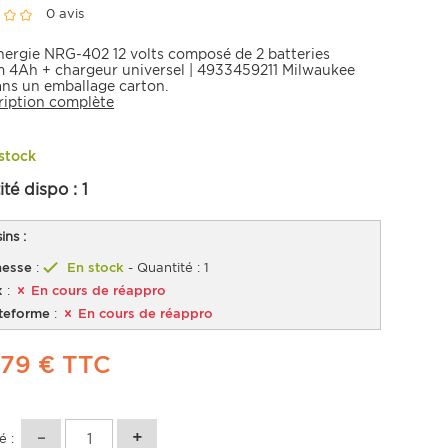
0 avis
nergie NRG-402 12 volts composé de 2 batteries
m 4Ah + chargeur universel | 4933459211 Milwaukee
dans un emballage carton.
ription complète
stock
ité dispo :
1
ns :
esse
:
En stock
- Quantité : 1
x
:
En cours de réappro
teforme
:
En cours de réappro
,79 €
TTC
é :