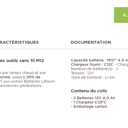
A
RACTÉRISTIQUES
DOCUMENTATION
s outils sans fil M12
Capacité batterie : M12™ 4.0 
Chargeur fourni : C12C
- Charg
Nombre de batterie(s) : 2
er par temps chaud et par
Tension : 12V
onomie
, jusqu’à
20% de
Type de batterie : Li-ion
t aux autres Batteries Lithium-
 anciennes générations.
Contenu du colis
- 2 Batteries 12V 4,0 Ah
- 1 Chargeur C12FC
- Emballage carton.