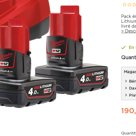
Pack é
Lithiu
livré 
>
Desc
En 
Quant
Magasi
Bén
Da
Pla
190
Quantit