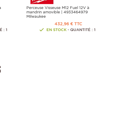
à
Perceuse Visseuse M12 Fuel 12V à
Perceus
mandrin amovible | 4933464979
- 40-52
Milwaukee
493347
432,96 € TTC
 : 1
EN STOCK
- QUANTITÉ : 1
s