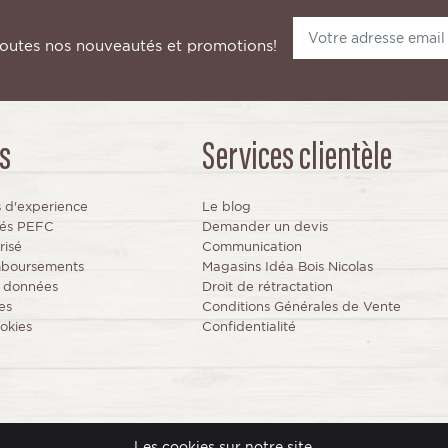
toutes nos nouveautés et promotions!
s
Services clientèle
s d'experience
Le blog
fiés PEFC
Demander un devis
risé
Communication
mboursements
Magasins Idéa Bois Nicolas
s données
Droit de rétractation
es
Conditions Générales de Vente
okies
Confidentialité
© 2024 IdeaBois www.idea-bois.com
Les cookies sur notre site.