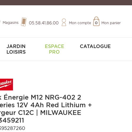
Magasins
05.58.41.86.00
Mon compte
0
Mon panier
JARDIN
ESPACE
CATALOGUE
LOISIRS
PRO
k Énergie M12 NRG-402 2
eries 12V 4Ah Red Lithium +
rgeur C12C | MILWAUKEE
3459211
395287260