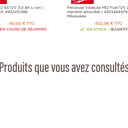
12 B3 12V 3,0 Ah Li-Ion |
Perceuse Visseuse M12 Fuel 12V 
E 4932451388
mandrin amovible | 4933464979
Milwaukee
90,00 € TTC
432,96 € TTC
EN COURS DE RÉAPPRO
EN STOCK
- QUANTITÉ
Produits que vous avez consulté