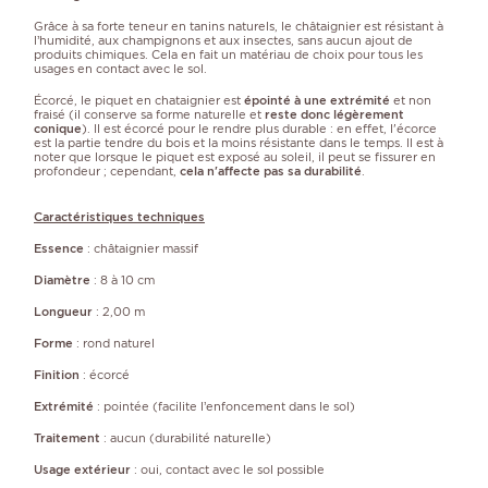
Grâce à sa forte teneur en tanins naturels, le châtaignier est résistant à
l’humidité, aux champignons et aux insectes, sans aucun ajout de
produits chimiques. Cela en fait un matériau de choix pour tous les
usages en contact avec le sol.
Écorcé, le piquet en chataignier est
épointé à une extrémité
et non
fraisé (il conserve sa forme naturelle et
reste donc légèrement
conique
). Il est écorcé pour le rendre plus durable : en effet, l'écorce
est la partie tendre du bois et la moins résistante dans le temps. Il est à
noter que lorsque le piquet est exposé au soleil, il peut se fissurer en
profondeur ; cependant,
cela n'affecte pas sa durabilité
.
Caractéristiques techniques
Essence
: châtaignier massif
Diamètre
: 8 à 10 cm
Longueur
: 2,00 m
Forme
: rond naturel
Finition
: écorcé
Extrémité
: pointée (facilite l’enfoncement dans le sol)
Traitement
: aucun (durabilité naturelle)
Usage extérieur
: oui, contact avec le sol possible