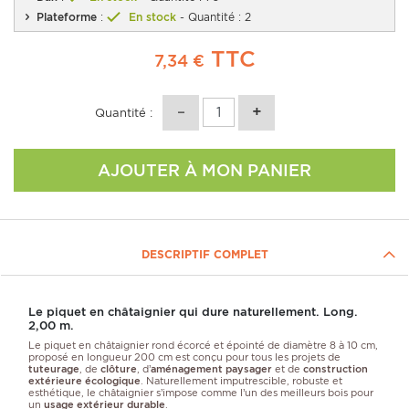
Plateforme
:
En stock
- Quantité : 2
TTC
7,34 €
Quantité :
AJOUTER À MON PANIER
DESCRIPTIF COMPLET
Le piquet en châtaignier qui dure naturellement. Long.
2,00 m.
Le piquet en châtaignier rond écorcé et épointé de diamètre 8 à 10 cm,
proposé en longueur 200 cm est conçu pour tous les projets de
tuteurage
, de
clôture
, d’
aménagement paysager
et de
construction
extérieure écologique
. Naturellement imputrescible, robuste et
esthétique, le châtaignier s’impose comme l’un des meilleurs bois pour
un
usage extérieur durable
.