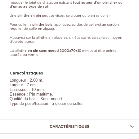
masquer le joint de dilatation existant
tout autour d’un plancher ou
d’un autre type de sol
.
Une
plinthe en pin
peut se visser, se clouer ou bien se coller.
Pour coller la
plinthe bois
, appliquez au dos de celle-ci un cordon
régulier de colle en zigzag.
Appuyez sur la plinthe en place et, si nécessaire, calez-la au moyen
d’objets lourds.
La p
linthe en pin sans noeud 2000x70x10 mm
peut être peinte,
lasurée ou vernie.
Caractéristiques
Longueur : 2,00 m.
Largeur : 7 cm.
Epaisseur : 10 mm.
Essence : Pin maritime.
Qualité du bois : Sans noeud.
Type de pose/fixation : à clouer ou coller.
CARACTÉRISTIQUES