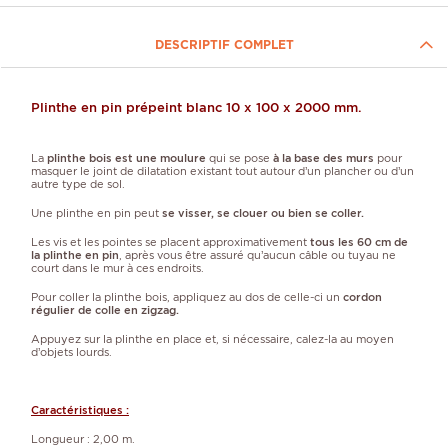
DESCRIPTIF COMPLET
Plinthe en pin prépeint blanc 10 x 100 x 2000 mm.
La
plinthe bois est une moulure
qui se pose
à la base des murs
pour
masquer le joint de dilatation existant tout autour d’un plancher ou d’un
autre type de sol.
Une plinthe en pin peut
se visser, se clouer ou bien se coller.
Les vis et les pointes se placent approximativement
tous les 60 cm de
la plinthe en pin
, après vous être assuré qu’aucun câble ou tuyau ne
court dans le mur à ces endroits.
Pour coller la plinthe bois, appliquez au dos de celle-ci un
cordon
régulier de colle en zigzag.
Appuyez sur la plinthe en place et, si nécessaire, calez-la au moyen
d’objets lourds.
Caractéristiques :
Longueur : 2,00 m.