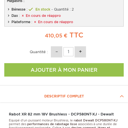
Magasins :
Bénesse
:
En stock
- Quantité : 2
Dax
:
En cours de réappro
Plateforme
:
En cours de réappro
TTC
410,05 €
Quantité :
AJOUTER À MON PANIER
DESCRIPTIF COMPLET
Rabot XR 82 mm 18V Brushless - DCP580NT-XJ - Dewalt
Equipé d'un puissant moteur Brushless, le
rabot Dewalt DCP580NT-XJ
permet des
performances de rabotage lisse
associées à une durée de
fonctionnement prolongée.
Grâce à son 
design compact, léger et 