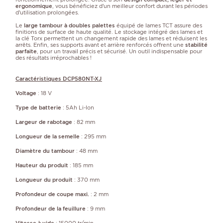
ergonomique
, vous bénéficiez d’un 
meilleur confort durant les périodes
d’utilisation prolongées.
Le 
large tambour à doubles palettes
 équipé de lames TCT assure
des
finitions de surface de haute qualité. Le stockage intégré des lames et
la clé Torx permettent un changement rapide des lames et réduisent les
arrêts.
 Enfin, ses supports avant et arrière renforcés offrent une 
stabilité 
parfaite
, pour un travail précis et sécurisé. Un outil indispensable pour 
des résultats irréprochables !
Caractéristiques DCP580NT-XJ
Voltage
: 18 V
Type de batterie
: 5Ah Li-Ion
Largeur de rabotage
: 82 mm
Longueur de la semelle
: 295 mm
Diamètre du tambour
: 48 mm
Hauteur du produit
: 185 mm
Longueur du produit
: 370 mm
Profondeur de coupe maxi.
: 2 mm
Profondeur de la feuillure
: 9 mm
Vitesse à vide
: 15000 tr/min