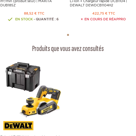
m³/min (produit seul) | MAKITA
Li-Ion + Chargeur rapide DCB1104 |
DUB185Z
DEWALT DEWDCB1104H2
88,52 € TTC
422,75 € TTC
EN STOCK
- QUANTITÉ : 6
EN COURS DE RÉAPPRO
Produits que vous avez consultés