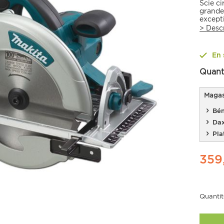
Scie ci
grande
except
seulem
>
Desc
En 
Quant
Magasi
Bén
Da
Pla
359
Quantit