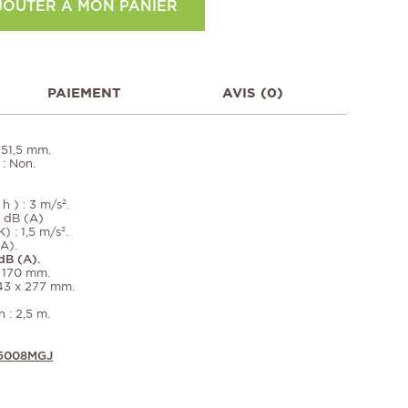
JOUTER À MON PANIER
PAIEMENT
AVIS (0)
 51,5 mm.
 : Non.
h ) : 3 m/s².
3 dB (A)
) : 1,5 m/s².
A).
dB (A).
x 170 mm.
243 x 277 mm.
 : 2,5 m.
 5008MGJ