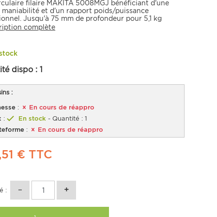
rculaire
filaire MAKITA 5008MGJ bénéficiant d'une
 maniabilité et d'un rapport poids/puissance
ionnel. Jusqu'à 75 mm de profondeur pour 5,1 kg
ent.
ription complète
stock
ité dispo :
1
ns :
esse
:
En cours de réappro
x
:
En stock
- Quantité : 1
teforme
:
En cours de réappro
,51 €
TTC
é :