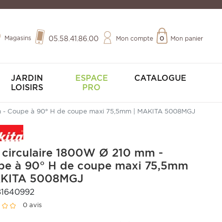
Magasins
05.58.41.86.00
Mon compte
0
Mon panier
JARDIN
ESPACE
CATALOGUE
LOISIRS
PRO
mm - Coupe à 90° H de coupe maxi 75,5mm | MAKITA 5008MGJ
 circulaire 1800W Ø 210 mm -
pe à 90° H de coupe maxi 75,5mm
AKITA 5008MGJ
81640992
0 avis