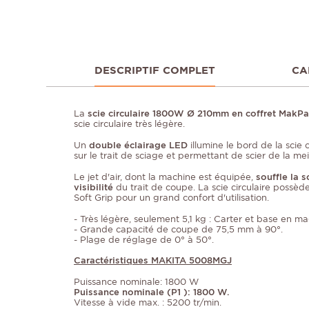
DESCRIPTIF COMPLET
CA
La
scie circulaire 1800W Ø 210mm en coffret Mak
scie circulaire très légère.
Un
double éclairage LED
illumine le bord de la scie c
sur le trait de sciage et permettant de scier de la mei
Le jet d'air, dont la machine est équipée,
souffle la 
visibilité
du trait de coupe. La scie circulaire poss
Soft Grip pour un grand confort d'utilisation.
- Très légère, seulement 5,1 kg : Carter et base en m
- Grande capacité de coupe de 75,5 mm à 90°.
- Plage de réglage de 0° à 50°.
Caractéristiques MAKITA 5008MGJ
Puissance nominale: 1800 W
Puissance nominale (P1 ): 1800 W.
Vitesse à vide max. : 5200 tr/min.