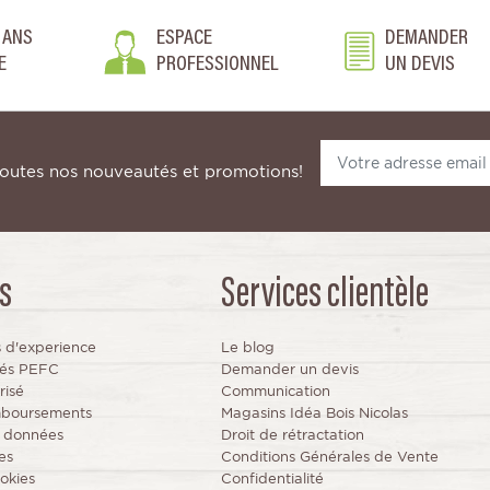
 ANS
ESPACE
DEMANDER
E
PROFESSIONNEL
UN DEVIS
toutes nos nouveautés et promotions!
s
Services clientèle
s d'experience
Le blog
fiés PEFC
Demander un devis
risé
Communication
mboursements
Magasins Idéa Bois Nicolas
s données
Droit de rétractation
es
Conditions Générales de Vente
okies
Confidentialité