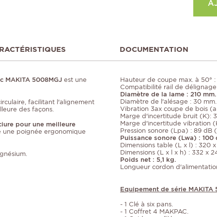
A
RACTÉRISTIQUES
DOCUMENTATION
Pac MAKITA 5008MGJ
est une
Hauteur de coupe max. à 50° :
Compatibilité rail de délignage
Diamètre de la lame : 210 mm.
Diamètre de l'alésage : 30 mm.
irculaire, facilitant l'alignement
Vibration 3ax coupe de bois (a 
lleure des façons.
Marge d'incertitude bruit (K): 
Marge d'incertitude vibration (K
sciure pour une meilleure
Pression sonore (Lpa) : 89 dB (
ède une poignée ergonomique
Puissance sonore (Lwa) : 100 
Dimensions table (L x l) : 320 
Dimensions (L x l x h) : 332 x 
agnésium.
Poids net : 5,1 kg.
Longueur cordon d'alimentation
Equipement de série MAKITA
- 1 Clé à six pans.
- 1 Coffret 4 MAKPAC.