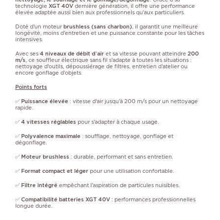
technologie
XGT 40V
dernière génération, il offre une performance
élevée adaptée aussi bien aux professionnels qu’aux particuliers.
Doté d’un moteur
brushless (sans charbon)
, il garantit une meilleure
longévité, moins d’entretien et une puissance constante pour les tâches
intensives.
Avec ses
4 niveaux de débit d’air
et sa vitesse pouvant atteindre
200
m/s
, ce souffleur électrique sans fil s’adapte à toutes les situations :
nettoyage d’outils, dépoussiérage de filtres, entretien d’atelier ou
encore gonflage d’objets.
Points forts
✅
Puissance élevée
: vitesse d’air jusqu’à 200 m/s pour un nettoyage
rapide.
✅
4 vitesses réglables
pour s’adapter à chaque usage.
✅
Polyvalence maximale
: soufflage, nettoyage, gonflage et
dégonflage.
✅
Moteur brushless
: durable, performant et sans entretien.
✅
Format compact et léger
pour une utilisation confortable.
✅
Filtre intégré
empêchant l’aspiration de particules nuisibles.
✅
Compatibilité batteries XGT 40V
: performances professionnelles
longue durée.