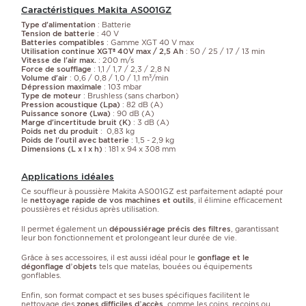
Caractéristiques Makita AS001GZ
Type d'alimentation
: Batterie
Tension de batterie
: 40 V
Batteries compatibles
: Gamme XGT 40 V max
Utilisation continue XGT® 40V max / 2,5 Ah
: 50 / 25 / 17 / 13 min
Vitesse de l'air max.
: 200 m/s
Force de soufflage
: 1,1 / 1,7 / 2,3 / 2,8 N
Volume d'air
: 0,6 / 0,8 / 1,0 / 1,1 m³/min
Dépression maximale
: 103 mbar
Type de moteur
: Brushless (sans charbon)
Pression acoustique (Lpa)
: 82 dB (A)
Puissance sonore (Lwa)
: 90 dB (A)
Marge d'incertitude bruit (K)
: 3 dB (A)
Poids net du produit
: 0,83 kg
Poids de l'outil avec batterie
: 1,5 - 2,9 kg
Dimensions (L x l x h)
: 181 x 94 x 308 mm
Applications idéales
Ce souffleur à poussière Makita AS001GZ est parfaitement adapté pour
le
nettoyage rapide de vos machines et outils
, il élimine efficacement
poussières et résidus après utilisation.
Il permet également un
dépoussiérage précis des filtres
, garantissant
leur bon fonctionnement et prolongeant leur durée de vie.
Grâce à ses accessoires, il est aussi idéal pour le
gonflage et le
dégonflage d’objets
tels que matelas, bouées ou équipements
gonflables.
Enfin, son format compact et ses buses spécifiques facilitent le
nettoyage des
zones difficiles d’accès
, comme les coins, recoins ou