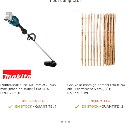
Pour completer
Débroussailleuse 430 mm XGT 40V
Ganivelle châtaignier fendu Haut. 80
max (machine seule) | MAKITA
cm - Écartement 5 cm (+/-1) -
UR007GZ01
Rouleau 5 ml
490,28 € TTC
78,60 € TTC
EN STOCK
- QUANTITÉ : 1
EN STOCK
- QUANTITÉ : 2