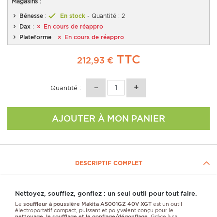
Magasins :
Bénesse
:
En stock
- Quantité : 2
Dax
:
En cours de réappro
Plateforme
:
En cours de réappro
TTC
212,93 €
Quantité :
AJOUTER À MON PANIER
DESCRIPTIF COMPLET
Nettoyez, soufflez, gonflez : un seul outil pour tout faire.
Le
souffleur à poussière Makita AS001GZ 40V XGT
est un outil
électroportatif compact, puissant et polyvalent conçu pour le
nettoyage, le soufflage et le gonflage/dégonflage
. Grâce à sa