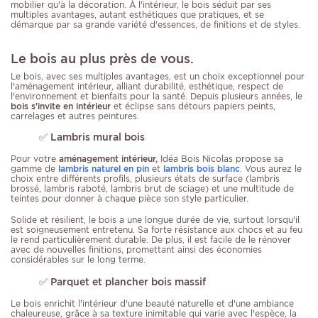
mobilier qu'à la décoration. À l'intérieur, le bois séduit par ses
multiples avantages, autant esthétiques que pratiques, et se
démarque par sa grande variété d'essences, de finitions et de styles.
Le bois au plus près de vous.
Le bois, avec ses multiples avantages, est un choix exceptionnel pour
l'aménagement intérieur, alliant durabilité, esthétique, respect de
l'environnement et bienfaits pour la santé. Depuis plusieurs années, le
bois s'invite en intérieur
et éclipse sans détours papiers peints,
carrelages et autres peintures.
✅
Lambris mural bois
Pour votre
aménagement intérieur,
Idéa Bois Nicolas propose sa
gamme de
lambris naturel en pin
et
lambris bois blanc
. Vous aurez le
choix entre différents profils, plusieurs états de surface (lambris
brossé, lambris raboté, lambris brut de sciage) et une multitude de
teintes pour donner à chaque pièce son style particulier.
Solide et résilient, le bois a une longue durée de vie, surtout lorsqu'il
est soigneusement entretenu. Sa forte résistance aux chocs et au feu
le rend particulièrement durable. De plus, il est facile de le rénover
avec de nouvelles finitions, promettant ainsi des économies
considérables sur le long terme.
✅ Parquet et plancher bois massif
Le bois enrichit l'intérieur d'une beauté naturelle et d'une ambiance
chaleureuse, grâce à sa texture inimitable qui varie avec l'espèce, la