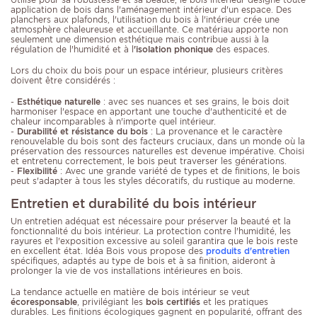
application de bois dans l'aménagement intérieur d'un espace. Des
planchers aux plafonds, l'utilisation du bois à l'intérieur crée une
atmosphère chaleureuse et accueillante. Ce matériau apporte non
seulement une dimension esthétique mais contribue aussi à la
régulation de l'humidité et à l
'isolation phonique
des espaces.
Lors du choix du bois pour un espace intérieur, plusieurs critères
doivent être considérés :
-
Esthétique naturelle
: avec ses nuances et ses grains, le bois doit
harmoniser l'espace en apportant une touche d'authenticité et de
chaleur incomparables à n'importe quel intérieur.
-
Durabilité et résistance du bois
: La provenance et le caractère
renouvelable du bois sont des facteurs cruciaux, dans un monde où la
préservation des ressources naturelles est devenue impérative. Choisi
et entretenu correctement, le bois peut traverser les générations.
-
Flexibilité
: Avec une grande variété de types et de finitions, le bois
peut s'adapter à tous les styles décoratifs, du rustique au moderne.
Entretien et durabilité du bois intérieur
Un entretien adéquat est nécessaire pour préserver la beauté et la
fonctionnalité du bois intérieur. La protection contre l'humidité, les
rayures et l'exposition excessive au soleil garantira que le bois reste
en excellent état. Idéa Bois vous propose des
produits d'entretien
spécifiques, adaptés au type de bois et à sa finition, aideront à
prolonger la vie de vos installations intérieures en bois.
La tendance actuelle en matière de bois intérieur se veut
écoresponsable
, privilégiant les
bois certifiés
et les pratiques
durables. Les finitions écologiques gagnent en popularité, offrant des