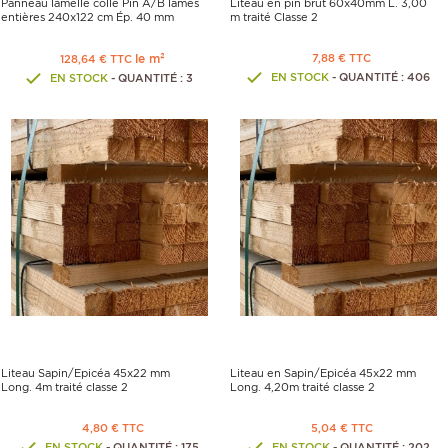
Panneau lamellé collé Pin A/B lames
Liteau en pin brut 60x40mm L. 3,00
entières 240x122 cm Ép. 40 mm
m traité Classe 2
le m²
7,88 € TTC
128,64 € TTC
EN STOCK
- QUANTITÉ : 406
EN STOCK
- QUANTITÉ : 3
Liteau Sapin/Epicéa 45x22 mm
Liteau en Sapin/Epicéa 45x22 mm
Long. 4m traité classe 2
Long. 4,20m traité classe 2
4,80 € TTC
5,04 € TTC
EN STOCK
- QUANTITÉ : 175
EN STOCK
- QUANTITÉ : 202