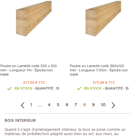
Poutre en Lamellé-collé 320 x 100
Poutre en Lamellé-collé 360x120
mm - Longueur 7m - Épicéa non
mm - Longueur 7,00m - Épicéa non
traité
traité
277,39 € TTC
373,99 € TTC
EN STOCK
- QUANTITÉ : 13
EN STOCK
- QUANTITÉ : 15
1
…
4
5
6
7
8
9
10
BOIS INTERIEUR
Quand il s'agit d'aménagement intérieur, le bois se pose comme un
matériau de prédilection adapté aussi bien au sol, aux murs, au