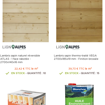
Lambris sapin naturel réversible
Lambris sapin thermo-traité VEGA
ATLAS - 1 face rabotée -
2700x185x19 mm - Finition brossée
2700x140x16 mm
le m²
le m²
22,42 € TTC
39,73 € TTC
EN STOCK
- QUANTITÉ : 10
EN STOCK
- QUANTITÉ : 15