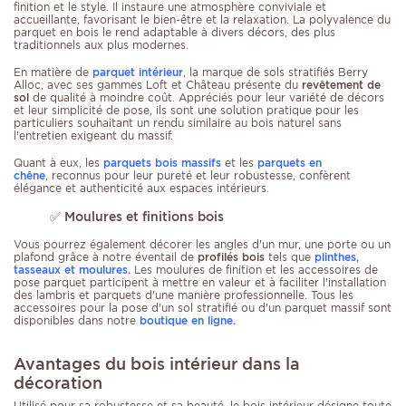
finition et le style. Il instaure une atmosphère conviviale et
accueillante, favorisant le bien-être et la relaxation. La polyvalence du
parquet en bois le rend adaptable à divers décors, des plus
traditionnels aux plus modernes.
En matière de
parquet intérieur
, la marque de sols stratifiés Berry
Alloc, avec ses gammes Loft et Château présente du
revêtement de
sol
de qualité à moindre coût. Appréciés pour leur variété de décors
et leur simplicité de pose, ils sont une solution pratique pour les
particuliers souhaitant un rendu similaire au bois naturel sans
l'entretien exigeant du massif.
Quant à eux, les
parquets bois massifs
et les
parquets en
chêne
, reconnus pour leur pureté et leur robustesse, confèrent
élégance et authenticité aux espaces intérieurs.
✅ Moulures et finitions bois
Vous pourrez également décorer les angles d'un mur, une porte ou un
plafond grâce à notre éventail de
profilés bois
tels que
plinthes,
tasseaux et moulures
.
Les moulures de finition et les accessoires de
pose parquet participent à mettre en valeur et à faciliter l'installation
des lambris et parquets d'une manière professionnelle. Tous les
accessoires pour la pose d'un sol stratifié ou d'un parquet massif sont
disponibles dans notre
boutique en ligne
.
Avantages du bois intérieur dans la
décoration
Utilisé pour sa robustesse et sa beauté, le bois intérieur désigne toute