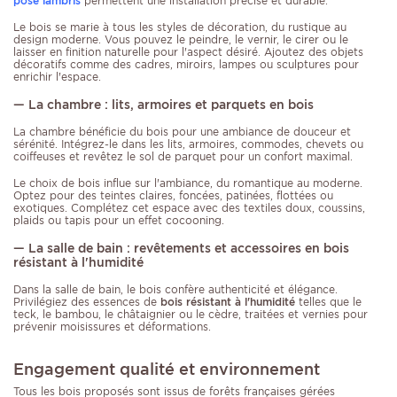
pose lambris
permettent une installation précise et durable.
Le bois se marie à tous les styles de décoration, du rustique au
design moderne. Vous pouvez le peindre, le vernir, le cirer ou le
laisser en finition naturelle pour l'aspect désiré. Ajoutez des objets
décoratifs comme des cadres, miroirs, lampes ou sculptures pour
enrichir l'espace.
— La chambre : lits, armoires et parquets en bois
La chambre bénéficie du bois pour une ambiance de douceur et
sérénité. Intégrez-le dans les lits, armoires, commodes, chevets ou
coiffeuses et revêtez le sol de parquet pour un confort maximal.
Le choix de bois influe sur l'ambiance, du romantique au moderne.
Optez pour des teintes claires, foncées, patinées, flottées ou
exotiques. Complétez cet espace avec des textiles doux, coussins,
plaids ou tapis pour un effet cocooning.
— La salle de bain : revêtements et accessoires en bois
résistant à l'humidité
Dans la salle de bain, le bois confère authenticité et élégance.
Privilégiez des essences de
bois résistant à l'humidité
telles que le
teck, le bambou, le châtaignier ou le cèdre, traitées et vernies pour
prévenir moisissures et déformations.
Engagement qualité et environnement
Tous les bois proposés sont issus de forêts françaises gérées