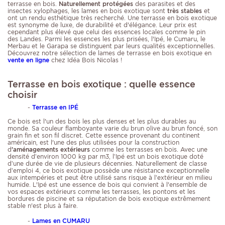
terrasse en bois.
Naturellement protégées
des parasites et des
insectes xylophages, les lames en bois exotique sont
très stables
et
ont un rendu esthétique très recherché. Une terrasse en bois exotique
est synonyme de luxe, de durabilité et d'élégance. Leur prix est
cependant plus élevé que celui des essences locales comme le pin
des Landes. Parmi les essences les plus prisées, l'Ipé, le Cumaru, le
Merbau et le Garapa se distinguent par leurs qualités exceptionnelles.
Découvrez notre sélection de lames de terrasse en bois exotique en
vente en ligne
chez Idéa Bois Nicolas !
Terrasse en bois exotique : quelle essence
choisir
-
Terrasse en IPÉ
Ce bois est l'un des bois les plus denses et les plus durables au
monde. Sa couleur flamboyante varie du brun olive au brun foncé, son
grain fin et son fil discret. Cette essence provenant du continent
américain, est l'une des plus utilisées pour la construction
d
'aménagements extérieurs
comme les terrasses en bois. Avec une
densité d’environ 1000 kg par m3, l’Ipé est un bois exotique doté
d’une durée de vie de plusieurs décennies. Naturellement de classe
d’emploi 4, ce bois exotique possède une résistance exceptionnelle
aux intempéries et peut être utilisé sans risque à l’extérieur en milieu
humide. L'Ipé est une essence de bois qui convient à l'ensemble de
vos espaces extérieurs comme les terrasses, les pontons et les
bordures de piscine et sa réputation de bois exotique extrêmement
stable n'est plus à faire.
-
Lames en CUMARU