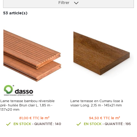
Filtrer
53 article(s)
Lame terrasse bambou réversible
Lame terrasse en Cumaru lisse à
pré- huilée Brun clair L. 1,85 m -
visser Long. 2,15 m - 145x21 mm
137x20 mm
le m²
le m²
81,00 € TTC
94,50 € TTC
EN STOCK
- QUANTITÉ : 140
EN STOCK
- QUANTITÉ : 195