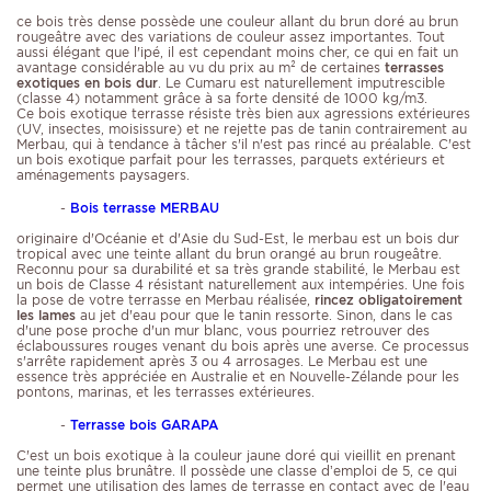
ce bois très dense possède une couleur allant du brun doré au brun
rougeâtre avec des variations de couleur assez importantes. Tout
aussi élégant que l'ipé, il est cependant moins cher, ce qui en fait un
avantage considérable au vu du prix au m² de certaines
terrasses
exotiques en bois dur
. Le Cumaru est naturellement imputrescible
(classe 4) notamment grâce à sa forte densité de 1000 kg/m3.
Ce bois exotique terrasse résiste très bien aux agressions extérieures
(UV, insectes, moisissure) et ne rejette pas de tanin contrairement au
Merbau, qui à tendance à tâcher s'il n'est pas rincé au préalable. C'est
un bois exotique parfait pour les terrasses, parquets extérieurs et
aménagements paysagers.
-
Bois terrasse MERBAU
originaire d'Océanie et d'Asie du Sud-Est, le merbau est un bois dur
tropical avec une teinte allant du brun orangé au brun rougeâtre.
Reconnu pour sa durabilité et sa très grande stabilité, le Merbau est
un bois de Classe 4 résistant naturellement aux intempéries. Une fois
la pose de votre terrasse en Merbau réalisée,
rincez obligatoirement
les lames
au jet d'eau pour que le tanin ressorte. Sinon, dans le cas
d'une pose proche d'un mur blanc, vous pourriez retrouver des
éclaboussures rouges venant du bois après une averse. Ce processus
s'arrête rapidement après 3 ou 4 arrosages. Le Merbau est une
essence très appréciée en Australie et en Nouvelle-Zélande pour les
pontons, marinas, et les terrasses extérieures.
-
Terrasse bois GARAPA
C'est un bois exotique à la couleur jaune doré qui vieillit en prenant
une teinte plus brunâtre. Il possède une classe d’emploi de 5, ce qui
permet une utilisation des lames de terrasse en contact avec de l'eau