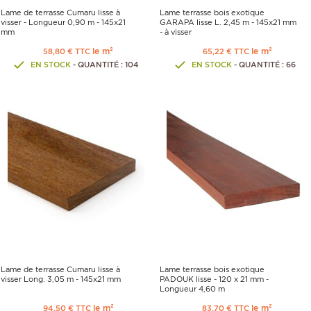
Lame de terrasse Cumaru lisse à
Lame terrasse bois exotique
visser - Longueur 0,90 m - 145x21
GARAPA lisse L. 2,45 m - 145x21 mm
mm
- à visser
le m²
le m²
58,80 € TTC
65,22 € TTC
EN STOCK
- QUANTITÉ : 104
EN STOCK
- QUANTITÉ : 66
Lame de terrasse Cumaru lisse à
Lame terrasse bois exotique
visser Long. 3,05 m - 145x21 mm
PADOUK lisse - 120 x 21 mm -
Longueur 4,60 m
le m²
le m²
94,50 € TTC
83,70 € TTC