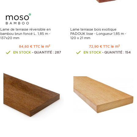
Lame de terrasse réversible en
Lame terrasse bois exotique
bambou brun foncé L. 1,85 m -
PADOUK lisse - Longueur 1,85 m -
137x20 mm
120 x 21 mm
le m²
le m²
84,60 € TTC
72,90 € TTC
EN STOCK
- QUANTITÉ : 287
EN STOCK
- QUANTITÉ : 154