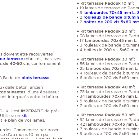
♦ Kit terrasse Padouk 10 m²:
• 19 lames de terrasse en Pado
• 9
lambourdes 70x45 mm L. 
• 2
rouleaux de bande bitumi
• 2
boîtes de 200 vis 5x60 mm
♦ Kit terrasse Padouk 20 m²:
• 38 lames de terrasse en Pado
• 17
lambourdes 70x45 mm L. 
• 3 rouleaux de bande bitumin
• 4 boîtes de 200 vis 5x60 mm.
es doivent être recouvertes
ur terrasse
robustes, massives
♦ Kit terrasse Padouk 30 m²:
s de 40-50 cm
, conformément
• 56 lames de terrasse en Pado
• 25
lambourdes 70x45 mm L.
• 4 rouleaux de bande bitumin
 à l'aide de
plots terrasse
.
• 6 boîtes de 200 vis 5x60 mm.
♦ Kit terrasse Padouk 40 m²:
u (dalle béton, ancien
• 75 lames de terrasse en Pado
todrainantes
, d’une épaisseur
• 34
lambourdes 70x45 mm L.
ont interposés entre le béton
• 5 rouleaux de bande bitumin
• 7 boîtes de 200 vis 5x60 mm.
OUK, il est
IMPÉRATIF
de pré-
♦ Kit terrasse Padouk 50 m²:
 Utilisez un
kit
• 92 lames de terrasse en Pado
t le plan de vos lames.
• 42
lambourdes 70x45 mm L.
• 7 rouleaux de bande bitumin
urdes. Commencez par poser
• 9 boîtes de 200 vis 5x60 mm.
pace d’au moins 10 mm par