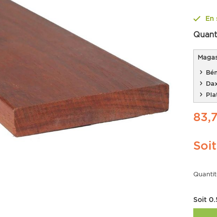
En 
Quant
Magasi
Bén
Da
Pla
83,
Soi
Quantit
Soit
0.