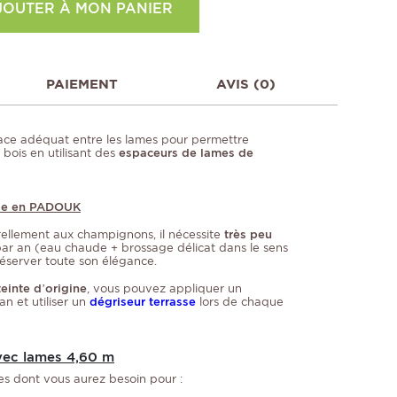
JOUTER À MON PANIER
PAIEMENT
AVIS (0)
pace adéquat entre les lames pour permettre
 bois en utilisant des
espaceurs de lames de
sse en PADOUK
ellement aux champignons, il nécessite
très peu
ar an (eau chaude + brossage délicat dans le sens
préserver toute son élégance.
teinte d’origine
, vous pouvez appliquer un
n et utiliser un
dégriseur terrasse
lors de chaque
avec lames 4,60 m
es dont vous aurez besoin pour :