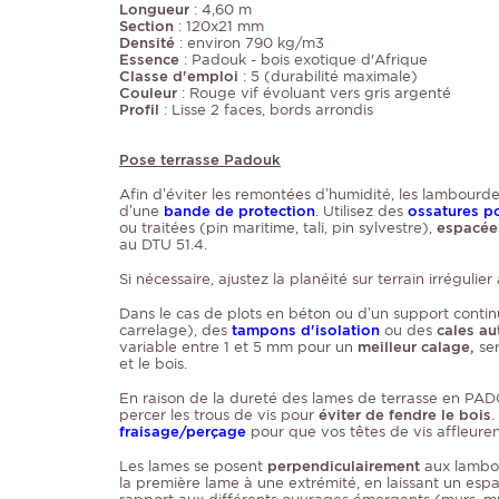
Longueur
: 4,60 m
Section
: 120x21 mm
Densité
: environ 790 kg/m3
Essence
: Padouk - bois exotique d'Afrique
Classe d'emploi
: 5 (durabilité maximale)
Couleur
: Rouge vif évoluant vers gris argenté
Profil
: Lisse 2 faces, bords arrondis
Pose terrasse Padouk
Afin d’éviter les remontées d’humidité, les lambourd
d’une
bande de protection
. Utilisez des
ossatures po
ou traitées (pin maritime, tali, pin sylvestre),
espacée
au DTU 51.4.
Si nécessaire, ajustez la planéité sur terrain irrégulier
Dans le cas de plots en béton ou d’un support contin
carrelage), des
tampons d'isolation
ou des
cales au
variable entre 1 et 5 mm pour un
meilleur calage,
ser
et le bois.
En raison de la dureté des lames de terrasse en PAD
percer les trous de vis pour
éviter de fendre le bois
.
fraisage/perçage
pour que vos têtes de vis affleuren
Les lames se posent
perpendiculairement
aux lambo
la première lame à une extrémité, en laissant un es