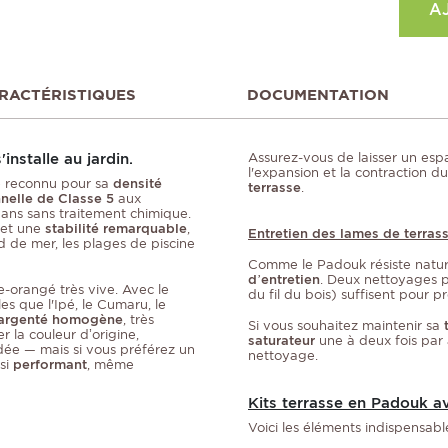
A
RACTÉRISTIQUES
DOCUMENTATION
nstalle au jardin.
Assurez-vous de laisser un es
l'expansion et la contraction du
e reconnu pour sa
densité
terrasse
.
nelle de Classe 5
aux
ans sans traitement chimique.
et une
stabilité remarquable
,
Entretien des lames de terra
rd de mer, les plages de piscine
Comme le Padouk résiste natur
d’entretien
. Deux nettoyages p
-orangé très vive. Avec le
du fil du bois) suffisent pour 
s que l'Ipé, le Cumaru, le
 argenté homogène
, très
Si vous souhaitez maintenir sa
r la couleur d’origine,
saturateur
une à deux fois par a
e — mais si vous préférez un
nettoyage.
ssi
performant
, même
Kits terrasse en Padouk 
Voici les éléments indispensabl