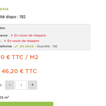
stock
ité dispo :
192
ns :
esse
:
En cours de réappro
x
:
En cours de réappro
teforme
:
En stock
- Quantité : 192
70 € TTC
/ M2
t
46,20 €
TTC
é :
55
m²