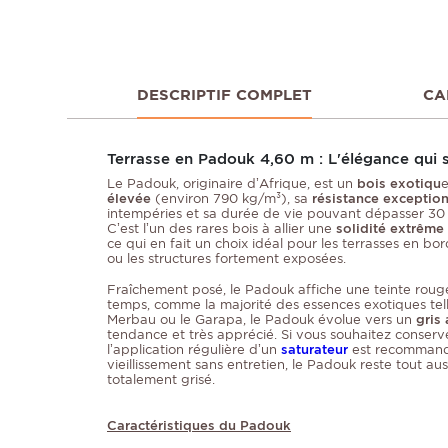
DESCRIPTIF COMPLET
CA
Terrasse en Padouk 4,60 m : L'élégance qui s'i
Le Padouk, originaire d’Afrique, est un
bois exotiqu
élevée
(environ 790 kg/m³), sa
résistance exception
intempéries et sa durée de vie pouvant dépasser 30 
C’est l’un des rares bois à allier une
solidité extrême
ce qui en fait un choix idéal pour les terrasses en bo
ou les structures fortement exposées.
Fraîchement posé, le Padouk affiche une teinte rouge
temps, comme la majorité des essences exotiques telle
Merbau ou le Garapa, le Padouk évolue vers un
gris
tendance et très apprécié. Si vous souhaitez conserve
l’application régulière d’un
saturateur
est recommandé
vieillissement sans entretien, le Padouk reste tout au
totalement grisé.
Caractéristiques du Padouk