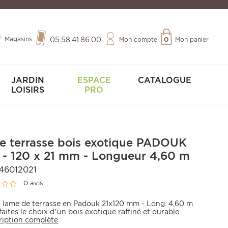
Magasins
05.58.41.86.00
Mon compte
0
Mon panier
JARDIN
ESPACE
CATALOGUE
LOISIRS
PRO
e terrasse bois exotique PADOUK
e - 120 x 21 mm - Longueur 4,60 m
46012021
0 avis
a lame de terrasse en Padouk 21x120 mm - Long. 4,60 m
faites le choix d’un bois exotique raffiné et durable.
ription complète