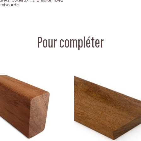
ets, poteaux …). Ensuite, fixez
ambourde.
Pour compléter