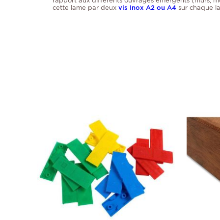
rapport aux différents ouvrages émergents (murs, mur
cette lame par deux
vis Inox A2 ou A4
sur chaque l