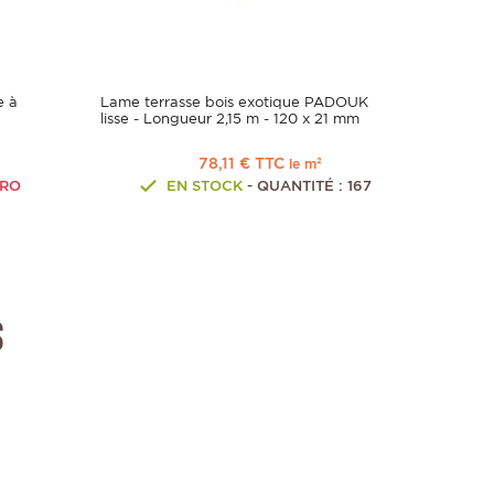
e à
Lame terrasse bois exotique PADOUK
lisse - Longueur 2,15 m - 120 x 21 mm
78,11 € TTC
le m²
PRO
EN STOCK
- QUANTITÉ : 167
s