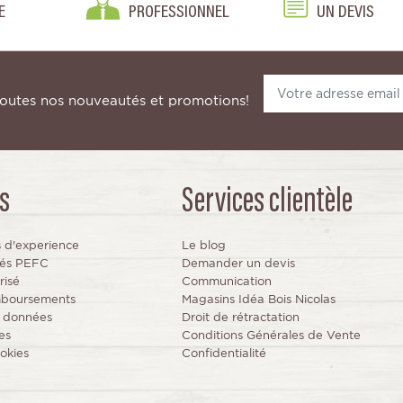
E
PROFESSIONNEL
UN DEVIS
toutes nos nouveautés et promotions!
s
Services clientèle
s d'experience
Le blog
fiés PEFC
Demander un devis
risé
Communication
mboursements
Magasins Idéa Bois Nicolas
s données
Droit de rétractation
es
Conditions Générales de Vente
okies
Confidentialité