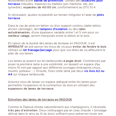
recouvertes d’une
bande de protection
. Utilisez des
ossatures pour
terrasse
robustes, massives ou traitées (pin maritime, tali, pin
sylvestre),
espacées de 40-50 cm
, conformément au DTU 51.4.
Si nécessaire, ajustez la planéité sur terrain irrégulier à l'aide de
plots
terrasse
.
Dans le cas de plots en béton ou d’un support continu (dalle béton,
ancien carrelage), des
tampons d'isolation
ou des
cales
autodrainantes
, d’une épaisseur variable entre 1 et 5 mm pour un
meilleur calage,
seront interposés entre le béton et le bois.
En raison de la dureté des lames de terrasse en PADOUK, il est
IMPÉRATIF
de pré-percer les trous de vis pour
éviter de fendre le bois
.
Utilisez un
kit fraisage/perçage
pour que vos têtes de vis affleurent le
plan de vos lames.
Les lames se posent sur les lambourdes
à angle droit
. Commencez par
poser la première lame à une extrémité, en laissant un espace d’au
moins 10 mm par rapport aux différents ouvrages émergents (murs,
murets, poteaux …). Ensuite, fixez cette lame par deux
vis Inox A2 ou
A4
sur chaque lambourde.
Assurez-vous de laisser un espace adéquat entre les lames pour
permettre l'expansion et la contraction du bois en utilisant des
espaceurs de lames de terrasse
.
Entretien des lames de terrasse en PADOUK
Comme le Padouk résiste naturellement aux champignons, il nécessite
très peu d’entretien
. Deux nettoyages par an (eau chaude + brossage
délicat dans le sens du fil du bois) suffisent pour préserver toute son