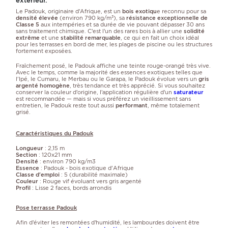
extérieur.
Le Padouk, originaire d’Afrique, est un
bois exotiqu
e reconnu pour sa
densité élevée
(environ 790 kg/m³), sa
résistance exceptionnelle de
Classe 5
aux intempéries et sa durée de vie pouvant dépasser 30 ans
sans traitement chimique. C’est l’un des rares bois à allier une
solidité
extrême
et une
stabilité remarquable
, ce qui en fait un choix idéal
pour les terrasses en bord de mer, les plages de piscine ou les structures
fortement exposées.
Fraîchement posé, le Padouk affiche une teinte rouge-orangé très vive.
Avec le temps, comme la majorité des essences exotiques telles que
l'Ipé, le Cumaru, le Merbau ou le Garapa, le Padouk évolue vers un
gris
argenté homogène
, très tendance et très apprécié. Si vous souhaitez
conserver la couleur d’origine, l’application régulière d’un
saturateur
est recommandée — mais si vous préférez un vieillissement sans
entretien, le Padouk reste tout aussi
performant
, même totalement
grisé.
Caractéristiques du Padouk
Longueur
: 2,15 m
Section
: 120x21 mm
Densité
: environ 790 kg/m3
Essence
: Padouk - bois exotique d'Afrique
Classe d'emploi
: 5 (durabilité maximale)
Couleur
: Rouge vif évoluant vers gris argenté
Profil
: Lisse 2 faces, bords arrondis
Pose terrasse Padouk
Afin d’éviter les remontées d’humidité, les lambourdes doivent être