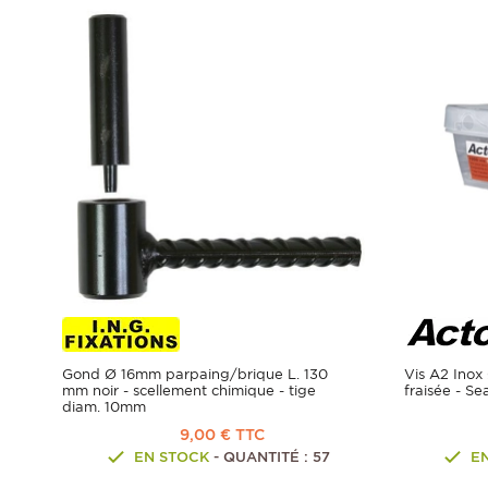
Gond Ø 16mm parpaing/brique L. 130
Vis A2 Inox
mm noir - scellement chimique - tige
fraisée - S
diam. 10mm
9,00 € TTC
EN STOCK
- QUANTITÉ : 57
E