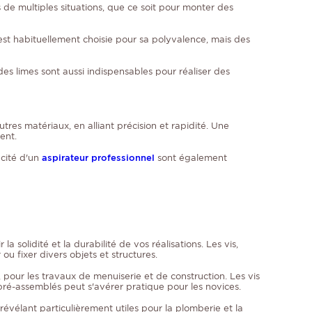
s de multiples situations, que ce soit pour monter des
 est habituellement choisie pour sa polyvalence, mais des
es limes sont aussi indispensables pour réaliser des
res matériaux, en alliant précision et rapidité. Une
ent.
acité d'un
aspirateur professionnel
sont également
 la solidité et la durabilité de vos réalisations. Les vis,
u fixer divers objets et structures.
e, pour les travaux de menuiserie et de construction. Les vis
e pré-assemblés peut s'avérer pratique pour les novices.
 révélant particulièrement utiles pour la plomberie et la