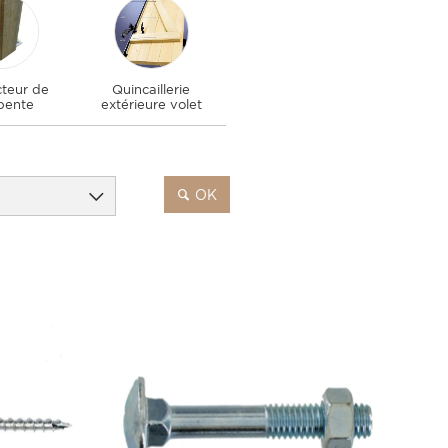
teur de
Quincaillerie
pente
extérieure volet
OK