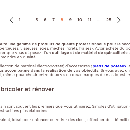
1
…
5
6
7
8
9
10
11
…
25
i toute une gamme de produits de qualité professionnelle pour le s
perceuses, visseuses, scies, mèches, forets, fraises). Avoir acheté du b
urer que vous disposez d
’un outillage et de matériel de quincaillerie
 moindre en qualité.
ection de matériel électroportatif, d’accessoires (
pieds de poteaux
,
us accompagne dans la réalisation de vos objectifs.
Si vous avez un
nel, même pour choisir entre deux vis ou deux marques de mastic, est i
 bricoler et rénover
ain sont souvent les premiers que vous utiliserez. Simples d'utilisation
structions plus élaborées.
ent, idéal pour enfoncer ou retirer des clous, effectuer des démolitio