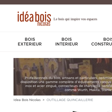
Le bois qui inspire vos espaces
BOIS
BOIS
BOI
EXTERIEUR
INTERIEUR
CONSTRU
Professionnels du bois, artisans et particuliers
, optimis
disposition une gamme complète d’équipements conçus p
inox et acier zingué
,
connecteurs de charpente certifi
comme Wurth, Makita, Stanley,
Idea Bois Nicolas
OUTILLAGE QUINCAILLERIE