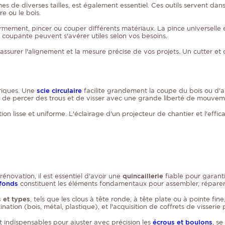
es de diverses tailles, est également essentiel. Ces outils servent dan
e ou le bois.
 fermement, pincer ou couper différents matériaux. La pince universelle
 coupante peuvent s'avérer utiles selon vos besoins.
ssurer l'alignement et la mesure précise de vos projets. Un cutter et d
triques. Une
scie circulaire
facilite grandement la coupe du bois ou d'aut
et de percer des trous et de visser avec une grande liberté de mouvem
ion lisse et uniforme. L'éclairage d'un projecteur de chantier et l'effic
novation, il est essentiel d'avoir une
quincaillerie
fiable pour garantir
efonds
constituent les éléments fondamentaux pour assembler, réparer o
s et types
, tels que les clous à tête ronde, à tête plate ou à pointe fin
ation (bois, métal, plastique), et l'acquisition de coffrets de visseri
ont indispensables pour ajuster avec précision les
écrous et boulons
, se