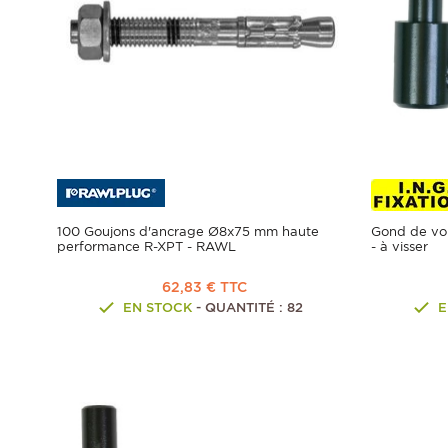
100 Goujons d'ancrage Ø8x75 mm haute
Gond de vol
performance R-XPT - RAWL
- à visser
62,83 € TTC
EN STOCK
- QUANTITÉ : 82
E