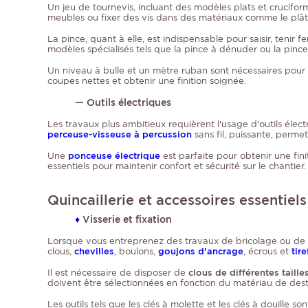
Un jeu de tournevis, incluant des modèles plats et cruciform
meubles ou fixer des vis dans des matériaux comme le plâtr
La pince, quant à elle, est indispensable pour saisir, tenir
modèles spécialisés tels que la pince à dénuder ou la pince
Un niveau à bulle et un mètre ruban sont nécessaires pour a
coupes nettes et obtenir une finition soignée.
— Outils électriques
Les travaux plus ambitieux requièrent l'usage d'outils élec
perceuse-visseuse à percussion
sans fil, puissante, perm
Une
ponceuse électrique
est parfaite pour obtenir une finit
essentiels pour maintenir confort et sécurité sur le chantier.
Quincaillerie et accessoires essentiels
♦
Visserie et fixation
Lorsque vous entreprenez des travaux de bricolage ou de ré
clous,
chevilles
, boulons,
goujons d'ancrage
, écrous et
tir
Il est nécessaire de disposer de
clous de différentes taille
doivent être sélectionnées en fonction du matériau de destin
Les outils tels que les clés à molette et les clés à douille s