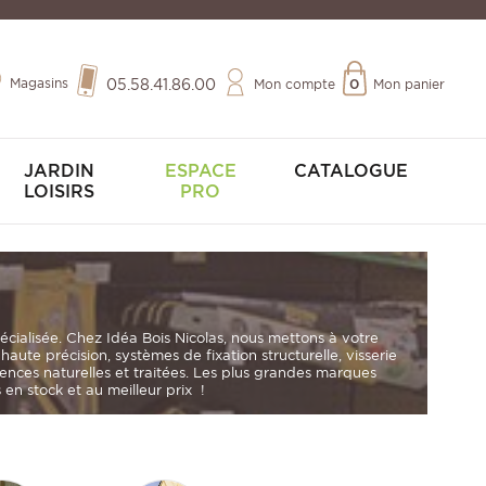
Magasins
05.58.41.86.00
Mon compte
0
Mon panier
JARDIN
ESPACE
CATALOGUE
LOISIRS
PRO
pécialisée. Chez
Idéa Bois Nicolas
, nous mettons à votre
s haute précision
,
systèmes de fixation structurelle
,
visserie
sences naturelles et traitées. Les plus grandes marques
en stock et au meilleur prix !