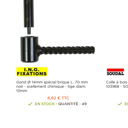
Gond Ø 14mm spécial brique L. 70 mm
Colle à bois
noir - scellement chimique - tige diam.
103968 - S
10mm
6,62 € TTC
EN STOCK
- QUANTITÉ : 49
E