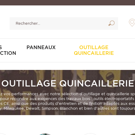
S
PANNEAUX
OUTILLAGE
CTION
QUINCAILLERIE
OUTILLAGE QUINCAILLERIE
ez vos performances avec notre sélection d’outillage et quincaillerie s
our répondre aux exigences des travaux bois :
outils électroportatif
és CE
, ainsi que des produits d’entretien et de finition adaptés aux es
 Milwaukee, Dewalt, Simpson, Blanchon et bien d'autres sont toujours 