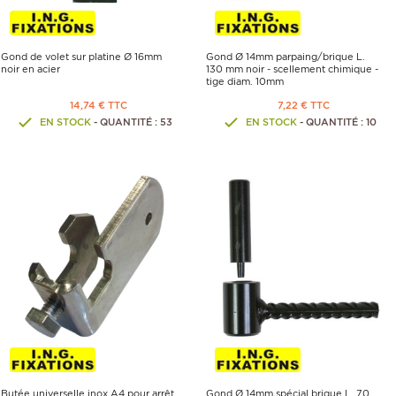
Gond de volet sur platine Ø 16mm
Gond Ø 14mm parpaing/brique L.
noir en acier
130 mm noir - scellement chimique -
tige diam. 10mm
14,74 € TTC
7,22 € TTC
EN STOCK
- QUANTITÉ : 53
EN STOCK
- QUANTITÉ : 10
Butée universelle inox A4 pour arrêt
Gond Ø 14mm spécial brique L. 70