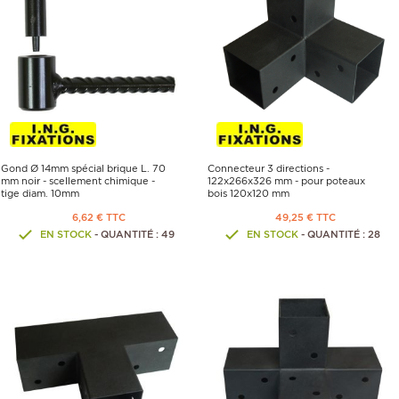
Gond Ø 14mm spécial brique L. 70
Connecteur 3 directions -
mm noir - scellement chimique -
122x266x326 mm - pour poteaux
tige diam. 10mm
bois 120x120 mm
6,62 € TTC
49,25 € TTC
EN STOCK
- QUANTITÉ : 49
EN STOCK
- QUANTITÉ : 28