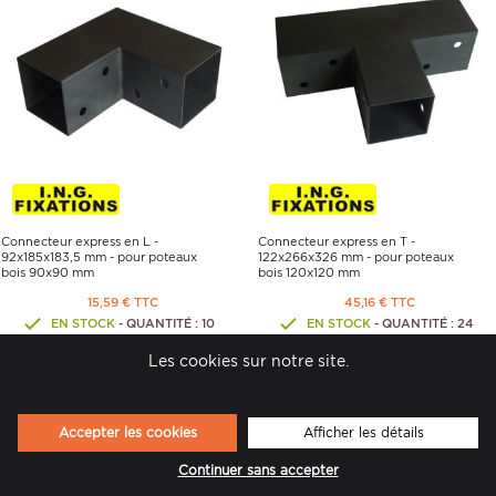
Connecteur express en L -
Connecteur express en T -
92x185x183,5 mm - pour poteaux
122x266x326 mm - pour poteaux
bois 90x90 mm
bois 120x120 mm
15,59 € TTC
45,16 € TTC
EN STOCK
- QUANTITÉ : 10
EN STOCK
- QUANTITÉ : 24
Les cookies sur notre site.
Accepter les cookies
Afficher les détails
Continuer sans accepter