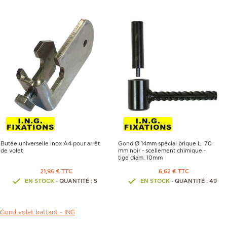
Butée universelle inox A4 pour arrêt
Gond Ø 14mm spécial brique L. 70
de volet
mm noir - scellement chimique -
tige diam. 10mm
21,96 € TTC
6,62 € TTC
EN STOCK
- QUANTITÉ : 5
EN STOCK
- QUANTITÉ : 49
Gond volet battant -
ING