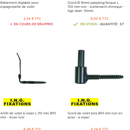
Battement réglable pour
Gond Ø 16mm parpaing/brique L.
espagnolette de volet
130 mm noir - scellement chimique -
tige diam. 10mm
2,34 € TTC
9,00 € TTC
EN COURS DE RÉAPPRO
EN STOCK
- QUANTITÉ : 57
Arrêt de volet à visser L.110 mm Ø10
Gond de volet bois Ø14 mm noir en
mm - Acier noir
acier - à visser
4,06 € TTC
6,24 € TTC