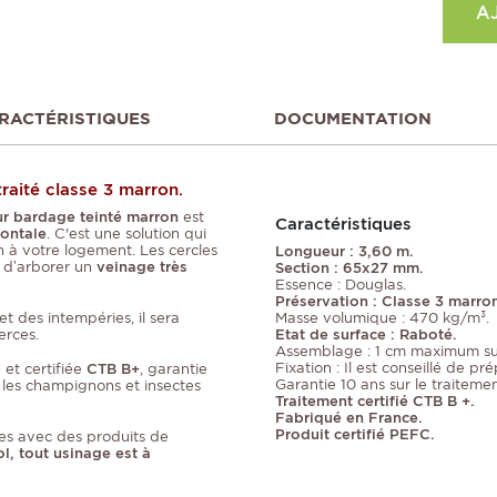
A
RACTÉRISTIQUES
DOCUMENTATION
raité classe 3 marron.
ur bardage teinté marron
est
Caractéristiques
zontale
. C'est une solution qui
 à votre logement. Les cercles
Longueur : 3,60 m.
 d’arborer un
veinage très
Section : 65x27 mm.
Essence : Douglas.
Préservation : Classe 3 marro
t des intempéries, il sera
Masse volumique : 470 kg/m³.
erces.
Etat de surface : Raboté.
Assemblage : 1 cm maximum su
Fixation : Il est conseillé de p
et certifiée
CTB B+
, garantie
Garantie 10 ans sur le traitemen
e les champignons et insectes
Traitement certifié CTB B +.
Fabriqué en France.
Produit certifié PEFC.
es avec des produits de
ol, tout usinage est à