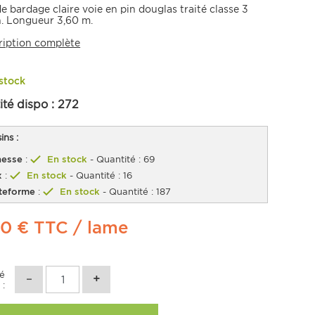
 bardage claire voie en pin douglas traité classe 3
. Longueur 3,60 m.
ription complète
stock
ité dispo :
272
ns :
esse
:
En stock
- Quantité : 69
x
:
En stock
- Quantité : 16
teforme
:
En stock
- Quantité : 187
40 €
TTC
/ lame
té
 :