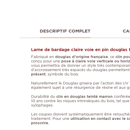
DESCRIPTIF COMPLET
CA
Lame de bardage claire voie en pin douglas t
Fabriqué en
douglas d'origine française
, ce
clin po
conçu pour une
pose à claire voie verticale ou hori
vous permettra de donner un style très contemporain
d’accroissement très espacés du douglas permettent
présent
, symbole du bois.
Naturellement le Douglas grisera par l’action des UV e
également sujet à une résurgence de résine et aux g
Durabilité du
clin en douglas teinté marron
conférée 
10 ans contre les risques intrinsèques du bois, tel qu
xylophages.
Les coupes doivent systématiquement être retouché
traitement. Pour une
utilisation en contact avec le s
proscrire.