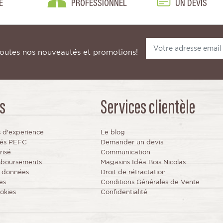
E
PROFESSIONNEL
UN DEVIS
toutes nos nouveautés et promotions!
s
Services clientèle
s d'experience
Le blog
fiés PEFC
Demander un devis
risé
Communication
mboursements
Magasins Idéa Bois Nicolas
s données
Droit de rétractation
es
Conditions Générales de Vente
okies
Confidentialité