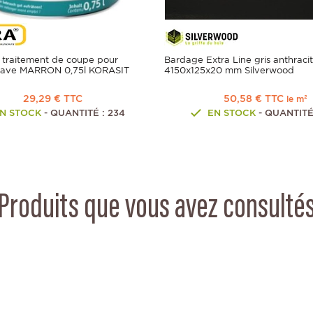
 traitement de coupe pour
Bardage Extra Line gris anthraci
clave MARRON 0,75l KORASIT
4150x125x20 mm Silverwood
29,29 € TTC
50,58 € TTC
le m²
N STOCK
- QUANTITÉ : 234
EN STOCK
- QUANTITÉ
Produits que vous avez consulté