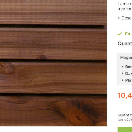
Lame de
marron
>
Desc
En 
Quant
Magasi
Bén
Da
Pla
10,
Quanti
lame(s)