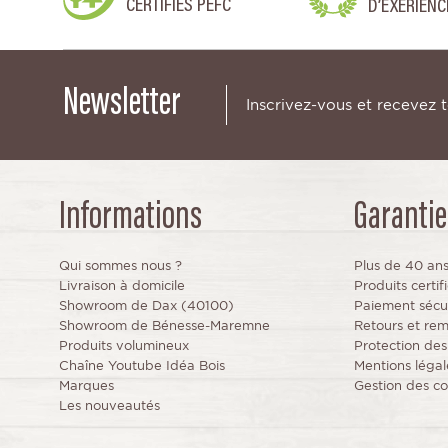
CERTIFIÉS PEFC
D’EXERIENC
Newsletter
Inscrivez-vous et recevez 
Informations
Garantie
Qui sommes nous ?
Plus de 40 an
Livraison à domicile
Produits certi
Showroom de Dax (40100)
Paiement sécu
Showroom de Bénesse-Maremne
Retours et re
Produits volumineux
Protection de
Chaîne Youtube Idéa Bois
Mentions légal
Marques
Gestion des co
Les nouveautés