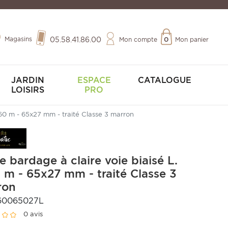
Magasins
05.58.41.86.00
Mon compte
0
Mon panier
JARDIN
ESPACE
CATALOGUE
LOISIRS
PRO
,60 m - 65x27 mm - traité Classe 3 marron
 bardage à claire voie biaisé L.
 m - 65x27 mm - traité Classe 3
ron
60065027L
0 avis