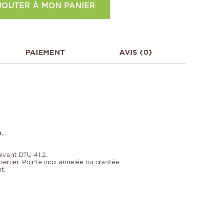
JOUTER À MON PANIER
PAIEMENT
AVIS (0)
n.
ivant DTU 41.2.
répercer. Pointe inox annelée ou crantée.
t.