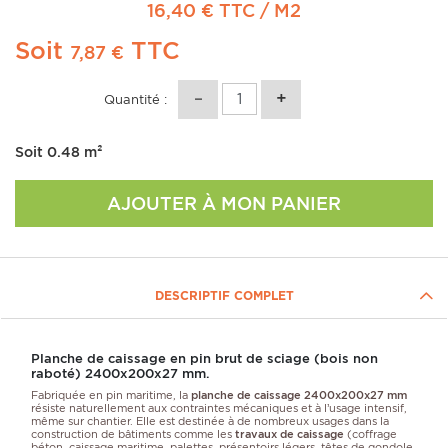
16,40 € TTC
/ M2
Soit
TTC
7,87 €
Quantité :
Soit
0.48
m²
AJOUTER À MON PANIER
DESCRIPTIF COMPLET
Planche de caissage en pin brut de sciage (bois non
raboté) 2400x200x27 mm.
Fabriquée en pin maritime, la
planche de caissage 2400x200x27 mm
résiste naturellement aux contraintes mécaniques et à l’usage intensif,
même sur chantier. Elle est destinée à de nombreux usages dans la
construction de bâtiments comme les
travaux de caissage
(coffrage
béton, caissage maritime, palettes, présentoirs légers, têtes de gondole