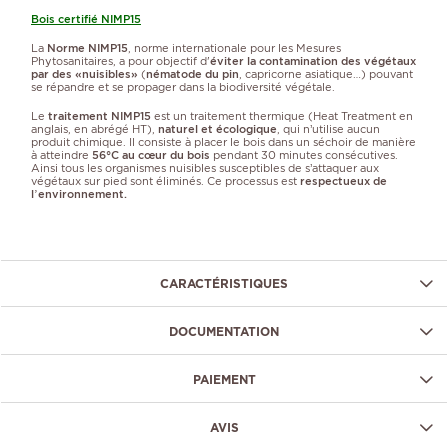
Bois certifié NIMP15
La
Norme NIMP15
, norme internationale pour les Mesures
Phytosanitaires, a pour objectif d'
éviter la contamination des végétaux
par des «nuisibles»
(
nématode du pin
, capricorne asiatique…) pouvant
se répandre et se propager dans la biodiversité végétale.
Le
traitement NIMP15
est un traitement thermique (Heat Treatment en
anglais, en abrégé HT),
naturel et écologique
, qui n’utilise aucun
produit chimique. Il consiste à placer le bois dans un séchoir de manière
à atteindre
56°C au cœur du bois
pendant 30 minutes consécutives.
Ainsi tous les organismes nuisibles susceptibles de s’attaquer aux
végétaux sur pied sont éliminés. Ce processus est
respectueux de
l’environnement.
CARACTÉRISTIQUES
DOCUMENTATION
PAIEMENT
AVIS