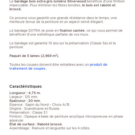
Le
bardage bois extra gris lumière Silverwood
bénéficie d'une finition
impeccable. Pour éliminer les fibres tendres,
le bois est raboté et
brossé.
Ce process vous garantit une grande résistance dans le temps, une
meilleure tenue de la peinture et un aspect veiné élégant.
Le bardage EXTRA se pose en
fixation cachée
, ce qui vous permet de
bénéficier d'une esthétique parfaite de vos murs.
Le bardage est garantie 10 ans sur la préservation (Classe 3a) et la
peinture.
Paquet de 5 lames (2,969 m²).
Toutes les coupes doivent être retraitées avec un
produit de
traitement de coupes.
Caractéristiques
Longueur : 4,75 m.
Largeur : 125 mm.
Epaisseur : 20 mm.
Essence : Sapin du Nord – Choix A/B.
Origine : Scandinavie et Russie.
Préservation : Classe 3.1
Finition : Opaque à base de peinture acrylique microporeuse en phase
aqueuse.
État de surface : Raboté brossé.
Assemblage : Rainure et languette sur les 4 côtés.