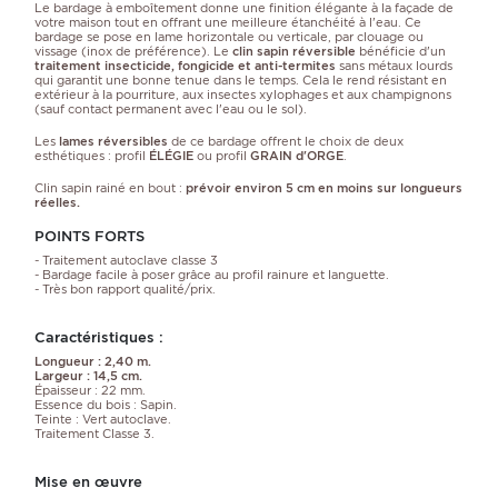
Le bardage à emboîtement donne une finition élégante à la façade de
votre maison tout en offrant une meilleure étanchéité à l'eau. Ce
bardage se pose en lame horizontale ou verticale, par clouage ou
vissage (inox de préférence). Le
clin sapin réversible
bénéficie d'un
traitement insecticide, fongicide et anti-termites
sans métaux lourds
qui garantit une bonne tenue dans le temps. Cela le rend résistant en
extérieur à la pourriture, aux insectes xylophages et aux champignons
(sauf contact permanent avec l'eau ou le sol).
Les
lames réversibles
de ce bardage offrent le choix de deux
esthétiques : profil
ÉLÉGIE
ou profil
GRAIN d'ORGE
.
Clin sapin rainé en bout :
prévoir environ 5 cm en moins sur longueurs
réelles.
POINTS FORTS
- Traitement autoclave classe 3
- Bardage facile à poser grâce au profil rainure et languette.
- Très bon rapport qualité/prix.
Caractéristiques :
Longueur : 2,40 m.
Largeur : 14,5 cm.
Épaisseur : 22 mm.
Essence du bois : Sapin.
Teinte : Vert autoclave.
Traitement Classe 3.
Mise en œuvre