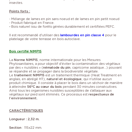
insectes.
Points forts :
- Mélange de lames en pin sans noeud et de lames en pin petit noeud
- Produit fabriqué en France.
-
Bois naturel issu de forêts gérées durablement et certifiées PEFC.
Il est recommandé d'utiliser des
lambourdes en pin classe 4
pour le
platelage de votre terrasse en bois autoclave.
Bois certifié NIMP15
La
Norme NIMP15
, norme internationale pour les Mesures
Phytosanitaires, a pour objectif d'éviter la contamination des végétaux
par des « nuisibles » (
nématode du pin
, capricorne asiatique…) pouvant
se répandre et se propager dans la biodiversité végétale.
Le
traitement NIMP15
est un traitement thermique (Heat Treatment en
anglais, en abrégé HT),
naturel et écologique
, qui n’utilise aucun
produit chimique. Il consiste à placer le bois dans un séchoir de manière
à atteindre
56°C au cœur du bois
pendant 30 minutes consécutives.
Ainsi tous les organismes nuisibles susceptibles de s’attaquer aux
végétaux sur pied sont éliminés. Ce processus est
respectueux de
l’environnement.
CARACTÉRISTIQUES
Longueur : 2,32 m.
Section
: 115x22 mm.