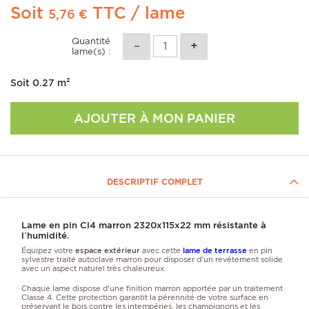
Soit
TTC
/ lame
5,76 €
Quantité
lame(s) :
Soit
0.27
m²
AJOUTER À MON PANIER
DESCRIPTIF COMPLET
Lame en pin Cl4 marron 2320x115x22 mm résistante à
l’humidité.
Équipez votre
espace extérieur
avec cette
lame de terrasse
en pin
sylvestre traité autoclave marron pour disposer d'un revêtement solide
avec un aspect naturel très chaleureux.
Chaque lame dispose d'une finition marron apportée par un traitement
Classe 4. Cette protection garantit la pérennité de votre surface en
préservant le bois contre les intempéries, les champignons et les