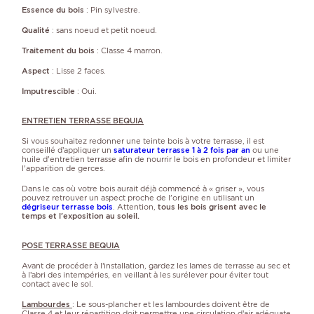
Essence du bois
: Pin sylvestre.
Qualité
: sans noeud et petit noeud.
Traitement du bois
: Classe 4 marron.
Aspect
: Lisse 2 faces.
Imputrescible
: Oui.
ENTRETIEN TERRASSE BEQUIA
Si vous souhaitez redonner une teinte bois à votre terrasse, il est
conseillé d’appliquer un
saturateur terrasse 1 à 2 fois par an
ou une
huile d'entretien terrasse afin de nourrir le bois en profondeur et limiter
l'apparition de gerces.
Dans le cas où votre bois aurait déjà commencé à « griser », vous
pouvez retrouver un aspect proche de l'origine en utilisant un
dégriseur terrasse bois
. Attention,
tous les bois grisent avec le
temps et l'exposition au soleil.
POSE TERRASSE BEQUIA
Avant de procéder à l’installation, gardez les lames de terrasse au sec et
à l’abri des intempéries, en veillant à les surélever pour éviter tout
contact avec le sol.
Lambourdes
: Le sous-plancher et les lambourdes doivent être de
Classe 4 et leur répartition doit permettre une circulation d’air adéquate