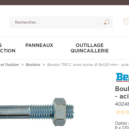
S
PANNEAUX
OUTILLAGE
CTION
QUINCAILLERIE
 et fixation
Boulons
Boulon TRCC avec écrou Ø 8x120 mm - acier
Bou
- ac
4024
Optez 
8 x 12