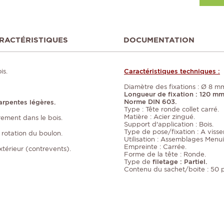
RACTÉRISTIQUES
DOCUMENTATION
is.
Caractéristiques techniques :
Diamètre des fixations : Ø 8 m
Longueur de fixation : 120 mm
Norme DIN 603.
arpentes légères.
Type : Tête ronde collet carré.
Matière : Acier zingué.
rement dans le bois.
Support d'application : Bois.
Type de pose/fixation : A visser
s rotation du boulon.
Utilisation : Assemblages Menui
Empreinte : Carrée.
xtérieur (contrevents).
Forme de la tête : Ronde.
Type de
filetage : Partiel.
Contenu du sachet/boite : 50 p