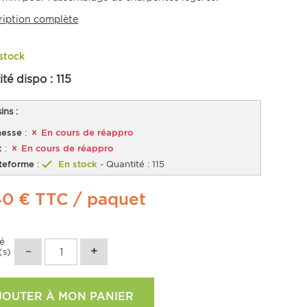
ription complète
stock
ité dispo :
115
ns :
esse
:
En cours de réappro
x
:
En cours de réappro
teforme
:
En stock
- Quantité : 115
40 €
TTC
/ paquet
té
(s)
JOUTER À MON PANIER