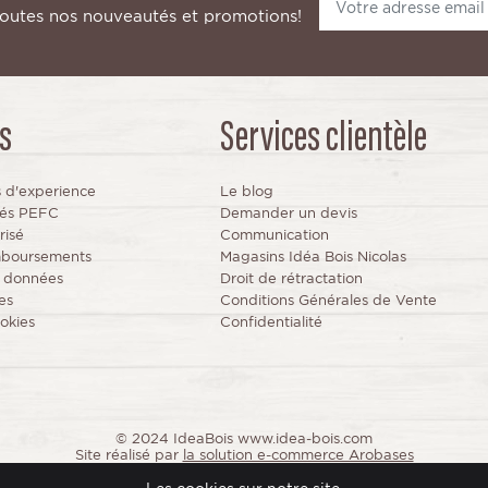
toutes nos nouveautés et promotions!
s
Services clientèle
s d'experience
Le blog
fiés PEFC
Demander un devis
risé
Communication
mboursements
Magasins Idéa Bois Nicolas
s données
Droit de rétractation
es
Conditions Générales de Vente
okies
Confidentialité
© 2024 IdeaBois www.idea-bois.com
Site réalisé par
la solution e-commerce Arobases