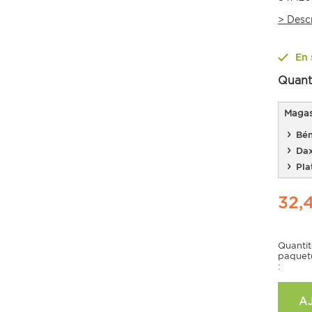
>
Desc
En 
Quant
Magasi
Bén
Da
Pla
32,
Quanti
paquet
:
A