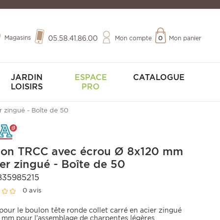
Magasins
05.58.41.86.00
Mon compte
0
Mon panier
JARDIN
ESPACE
CATALOGUE
LOISIRS
PRO
 zingué - Boîte de 50
lon TRCC avec écrou Ø 8x120 mm
ier zingué - Boîte de 50
835985215
0 avis
pour le boulon tête ronde collet carré en acier zingué
0 mm pour l'assemblage de charpentes légères.