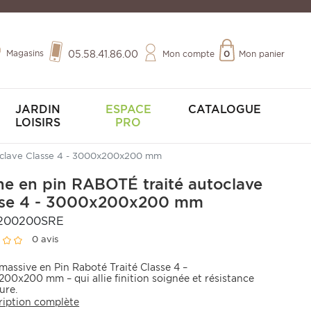
Magasins
05.58.41.86.00
Mon compte
0
Mon panier
JARDIN
ESPACE
CATALOGUE
LOISIRS
PRO
oclave Classe 4 - 3000x200x200 mm
e en pin RABOTÉ traité autoclave
sse 4 - 3000x200x200 mm
200200SRE
0 avis
massive en Pin Raboté Traité Classe 4 –
00x200 mm – qui allie finition soignée et résistance
ure.
ription complète