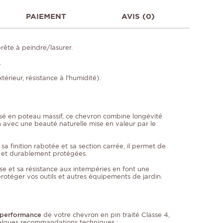
PAIEMENT
AVIS (0)
prête à peindre/lasurer.
.
érieur, résistance à l'humidité).
lisé en poteau massif, ce chevron combine longévité
ain avec une beauté naturelle mise en valeur par le
sa finition rabotée et sa section carrée, il permet de
et durablement protégées.
se et sa résistance aux intempéries en font une
protéger vos outils et autres équipements de jardin.
a performance
de votre chevron en pin traité Classe 4,
quelques recommandations techniques :