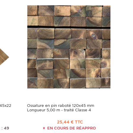
145x22
Ossature en pin raboté 120x45 mm
Longueur 5,00 m - traité Classe 4
25,44 € TTC
 : 49
EN COURS DE RÉAPPRO