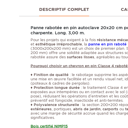
DESCRIPTIF COMPLET
CA
Panne rabotée en pin autoclave 20x20 cm po
charpente. Long. 3,00 m.
Pour les projets qui exigent à la fois
résistance méca
et
esthétique irréprochable
, la
panne en pin raboté
(3000x200x200 mm) est un choix de premier plan. S
200 mm) offre une solidité adaptée aux structures solli
rabotée assure des
surfaces lisses
, agréables au tou
Pourquoi choisir un chevron en pin Classe 4 raboté
♦
Finition de qualité
: le rabotage supprime les aspéri
une mise en œuvre facilitée et un rendu visuel net, i
(poteaux & cadres de pergolas).
♦
Protection longue durée
: le traitement Classe 4 
exposées aux intempéries ou en contact avec le sol (
pose), réduisant les opérations d’entretien et les coû
préventif est fongicide, insecticide et anti-termites.
♦
Polyvalence structurelle
: la section 200×200 rép
extérieures
, portiques,
abris de jardin
,
carports
ou
t
avec une marge de sécurité accrue quand les charges
significatives.
Bois certifié NIMP15