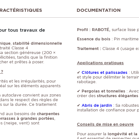
RACTÉRISTIQUES
DOCUMENTATION
ur tous travaux de
Profil : RABOTÉ,
surface lisse 
Essence du bois
: Pin maritime
nique
,
stabilité dimensionnelle
traité Classe 4
Traitement :
Classe 4 (usage ext
a section généreuse (200 ×
citées, tandis que la finition
cher et prêtes à poser.
Applications pratiques
 ?
✔
Clôtures et palissades
: Uti
et style pour délimiter le terr
tés et les irrégularités, pour
rabotage.
déal sur les éléments apparents
✔ Pergolas et tonnelles
: Avec 
en autoclave convient aux zones
créer des
structures élégantes
dans le respect des règles de
ts sur la durée. Ce traitement
✔
Abris de jardin
: Sa robustes
installation de confiance pour 
ond aux besoins de
charpentes
errasses à grandes portées
,
 (neige, vent) sont
Conseils de mise en oeuvre
Pour assurer la
longévité et l
il est essentiel de respecter 