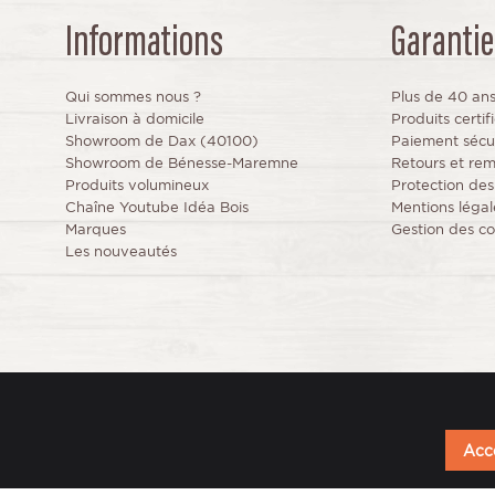
Informations
Garantie
Qui sommes nous ?
Plus de 40 an
Livraison à domicile
Produits certi
Showroom de Dax (40100)
Paiement sécu
Showroom de Bénesse-Maremne
Retours et re
Produits volumineux
Protection de
Chaîne Youtube Idéa Bois
Mentions légal
Marques
Gestion des co
Les nouveautés
Acce