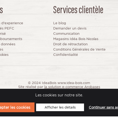
s
Services clientèle
s d'experience
Le blog
fiés PEFC
Demander un devis
risé
Communication
mboursements
Magasins Idéa Bois Nicolas
s données
Droit de rétractation
es
Conditions Générales de Vente
okies
Confidentialité
© 2024 IdeaBois www.idea-bois.com
Site réalisé par
la solution e-commerce Arobases
Les cookies sur notre site.
pter les cookies
Afficher les détails
Continuer sans a