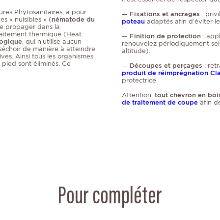
ures Phytosanitaires, a pour
—
Fixations et ancrages
: priv
s « nuisibles » (
nématode du
poteau
adaptés afin d’éviter l
se propager dans la
raitement thermique (Heat
—
Finition de protection
: app
logique
, qui n’utilise aucun
renouvelez périodiquement selon
 séchoir de manière à atteindre
altitude).
es. Ainsi tous les organismes
 pied sont éliminés. Ce
—
Découpes et perçages
: ret
produit de réimprégnation Cl
protectrice.
Attention,
tout chevron en bois
de traitement de coupe
afin d
Pour compléter