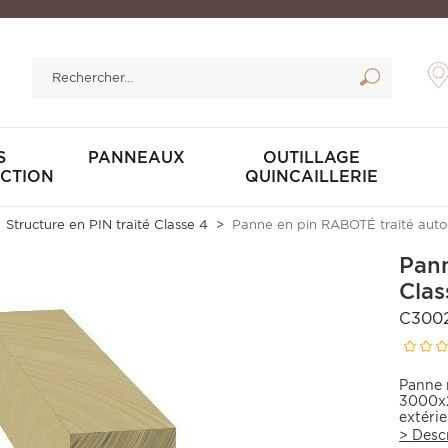
S
PANNEAUX
OUTILLAGE
CTION
QUINCAILLERIE
Structure en PIN traité Classe 4
Panne en pin RABOTÉ traité aut
Pann
Cla
C300
Panne 
3000x2
extérie
>
Desc