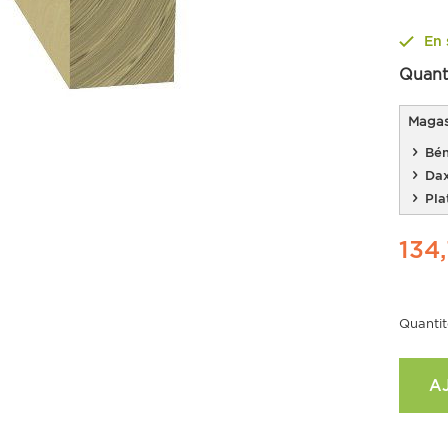
En 
Quant
Magasi
Bén
Da
Pla
134
Quantit
A