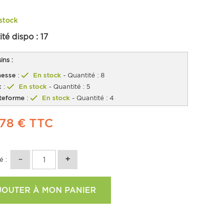
stock
ité dispo :
17
ns :
esse
:
En stock
- Quantité : 8
x
:
En stock
- Quantité : 5
teforme
:
En stock
- Quantité : 4
,78 €
TTC
é :
JOUTER À MON PANIER