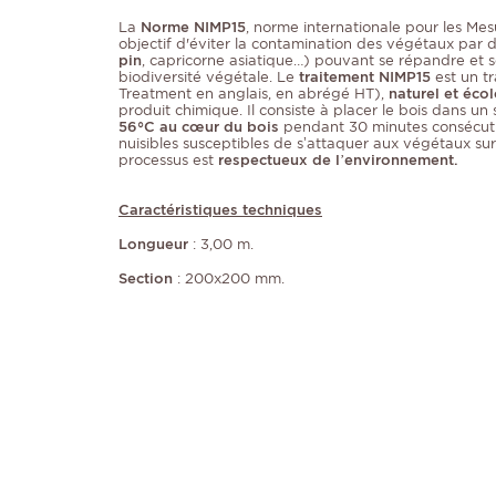
La
Norme NIMP15
, norme internationale pour les Mes
objectif d'éviter la contamination des végétaux par de
pin
, capricorne asiatique…) pouvant se répandre et 
biodiversité végétale. Le
traitement NIMP15
est un t
Treatment en anglais, en abrégé HT),
naturel et éco
produit chimique. Il consiste à placer le bois dans un
56°C au cœur du bois
pendant 30 minutes consécutiv
nuisibles susceptibles de s’attaquer aux végétaux sur
processus est
respectueux de l’environnement.
Caractéristiques techniques
Longueur
: 3,00 m.
Section
: 200x200 mm.