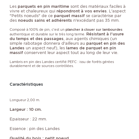
Les
parquets en pin maritime
sont des matériaux faciles à
vivre et chaleureux qui
répondront à vos envies
.
L'aspect
"Petits noeuds" de ce
parquet massif
se caractérise par
des
noeuds sains et adhérents
n'excédant pas 35 mm.
Composé à 100% de pin, c'est un
plancher à clouer sur lambourdes
Résistant à l'usure
authentique et durable sur le très long terme.
du temps et des passages
, aux agents chimiques (un
simple rabotage donnera d'ailleurs au
parquet en pin des
Landes
un aspect neuf), les
lames de parquet en pin
massif
conservent leur aspect tout au long de leur vie.
Lambris en pin des Landes certifié PEFC : issu de forêts gérées
durablement et de sources contrôlées.
Caractéristiques
Longueur 2,00 m.
Largeur : 10 cm.
Epaisseur : 22 mm.
Essence : pin des Landes
Qualité du bois : petit noeud.