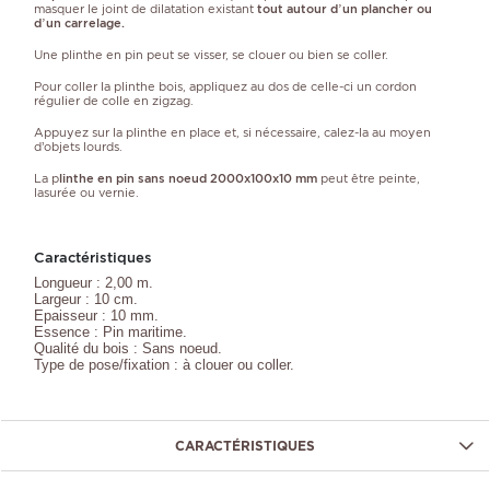
masquer le joint de dilatation existant
tout autour d’un plancher ou
d’un carrelage.
Une plinthe en pin peut se visser, se clouer ou bien se coller.
Pour coller la plinthe bois, appliquez au dos de celle-ci un cordon
régulier de colle en zigzag.
Appuyez sur la plinthe en place et, si nécessaire, calez-la au moyen
d’objets lourds.
La p
linthe en pin sans noeud 2000x100x10 mm
peut être peinte,
lasurée ou vernie.
Caractéristiques
Longueur : 2,00 m.
Largeur : 10 cm.
Epaisseur : 10 mm.
Essence : Pin maritime.
Qualité du bois : Sans noeud.
Type de pose/fixation : à clouer ou coller.
CARACTÉRISTIQUES