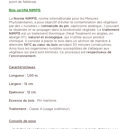
point de faiblesse.
Bois certifié NIMP15
La
Norme NIMP15
, norme internationale pour les Mesures
Phytosanitaires, a pour objectif d'éviter la contamination des végétaux
par des « nuisibles » (
nématode du pin
, capricorne asiatique…) pouvant
se répandre et se propager dans la biodiversité végétale. Le
traitement
NIMP15
est un traitement thermique (Heat Treatment en anglais, en
abrégé HT),
naturel et écologique
, qui n’utilise aucun produit
chimique. Il consiste à placer le bois dans un séchoir de manière à
atteindre
56°C au cœur du bois
pendant 30 minutes consécutives.
Ainsi tous les organismes nuisibles susceptibles de s’attaquer aux
végétaux sur pied sont éliminés. Ce processus est
respectueux de
l’environnement.
Caractéristiques
Longueur : 1,00 m.
Largeur : 12 cm.
Epaisseur : 12 cm.
Essence du bois
: Pin maritime.
Traitement :
Classe 4 (usage extérieur).
Conseils de pose