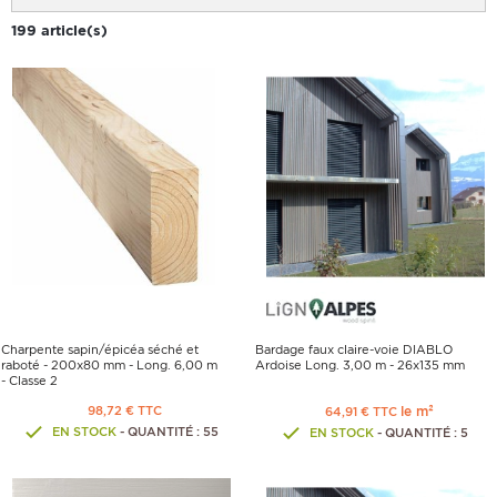
199 article(s)
Charpente sapin/épicéa séché et
Bardage faux claire-voie DIABLO
raboté - 200x80 mm - Long. 6,00 m
Ardoise Long. 3,00 m - 26x135 mm
- Classe 2
98,72 € TTC
le m²
64,91 € TTC
EN STOCK
- QUANTITÉ : 55
EN STOCK
- QUANTITÉ : 5