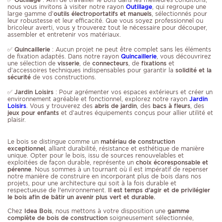
nous vous invitons à visiter notre rayon
Outillage
, qui regroupe une
large gamme d’
outils électroportatifs et manuels
, sélectionnés pour
leur robustesse et leur efficacité. Que vous soyez professionnel ou
bricoleur averti, vous y trouverez tout le nécessaire pour découper,
assembler et entretenir vos matériaux.
✅
Quincaillerie
: Aucun projet ne peut être complet sans les éléments
de fixation adaptés. Dans notre rayon
Quincaillerie
, vous découvrirez
une sélection de
visserie
, de
connecteurs
, de
fixations
et
d’accessoires techniques indispensables pour garantir la
solidité et la
sécurité
de vos constructions.
✅
Jardin Loisirs
: Pour agrémenter vos espaces extérieurs et créer un
environnement agréable et fonctionnel, explorez notre rayon
Jardin
Loisirs
. Vous y trouverez des
abris de jardin
, des
bacs à fleurs
, des
jeux pour enfants
et d’autres équipements conçus pour allier utilité et
plaisir.
Le bois se distingue comme un
matériau de construction
exceptionnel
, alliant durabilité, résistance et esthétique de manière
unique. Opter pour le bois, issu de sources renouvelables et
exploitées de façon durable, représente un
choix écoresponsable et
pérenne
. Nous sommes à un tournant où il est impératif de repenser
notre manière de construire en incorporant plus de bois dans nos
projets, pour une architecture qui soit à la fois durable et
respectueuse de l'environnement.
Il est temps d'agir et de privilégier
le bois afin de bâtir un avenir plus vert et durable.
Chez
Idea Bois
, nous mettons à votre disposition une
gamme
complète de bois de construction
soigneusement sélectionnée,