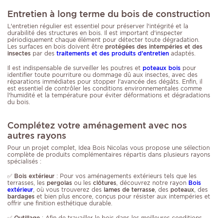
Entretien à long terme du bois de construction
L'entretien régulier est essentiel pour préserver l'intégrité et la
durabilité des structures en bois. Il est important d'inspecter
périodiquement chaque élément pour détecter toute dégradation.
Les surfaces en bois doivent être
protégées des intempéries et des
insectes
par des
traitements et des produits d'entretien
adaptés.
Il est indispensable de surveiller les poutres et
poteaux bois
pour
identifier toute pourriture ou dommage dû aux insectes, avec des
réparations immédiates pour stopper l'avancée des dégâts. Enfin, il
est essentiel de contrôler les conditions environnementales comme
l'humidité et la température pour éviter déformations et dégradations
du bois.
Complétez votre aménagement avec nos
autres rayons
Pour un projet complet, Idea Bois Nicolas vous propose une sélection
complète de produits complémentaires répartis dans plusieurs rayons
spécialisés :
✅
Bois extérieur
: Pour vos aménagements extérieurs tels que les
terrasses, les
pergolas
ou les
clôtures
, découvrez notre rayon
Bois
extérieur
, où vous trouverez des
lames de terrasse
, des
poteaux
, des
bardages
et bien plus encore, conçus pour résister aux intempéries et
offrir une finition esthétique durable.
✅
Outillage
: Afin de travailler le bois dans les meilleures conditions,