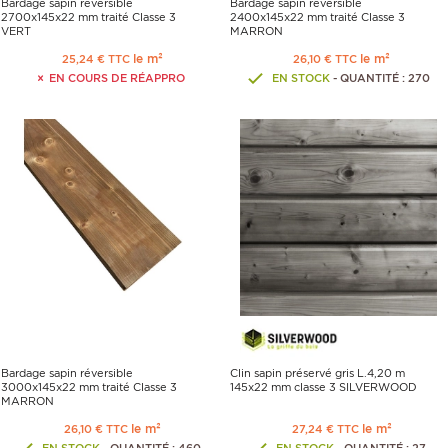
Bardage sapin réversible
Bardage sapin réversible
2700x145x22 mm traité Classe 3
2400x145x22 mm traité Classe 3
VERT
MARRON
le m²
le m²
25,24 € TTC
26,10 € TTC
EN COURS DE RÉAPPRO
EN STOCK
- QUANTITÉ : 270
Bardage sapin réversible
Clin sapin préservé gris L.4,20 m
3000x145x22 mm traité Classe 3
145x22 mm classe 3 SILVERWOOD
MARRON
le m²
le m²
26,10 € TTC
27,24 € TTC
EN STOCK
- QUANTITÉ : 460
EN STOCK
- QUANTITÉ : 27