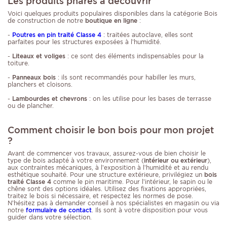
Les produits phares à découvrir
Voici quelques produits populaires disponibles dans la catégorie Bois
de construction de notre
boutique en ligne
:
-
Poutres en pin traité Classe 4
: traitées autoclave, elles sont
parfaites pour les structures exposées à l’humidité.
-
Liteaux et voliges
: ce sont des éléments indispensables pour la
toiture.
-
Panneaux bois
: ils sont recommandés pour habiller les murs,
planchers et cloisons.
-
Lambourdes et chevrons
: on les utilise pour les bases de terrasse
ou de plancher.
Comment choisir le bon bois pour mon projet
?
Avant de commencer vos travaux, assurez-vous de bien choisir le
type de bois adapté à votre environnement (
intérieur ou extérieur
),
aux contraintes mécaniques, à l’exposition à l’humidité et au rendu
esthétique souhaité. Pour une structure extérieure, privilégiez un
bois
traité Classe 4
comme le pin maritime. Pour l’intérieur, le sapin ou le
chêne sont des options idéales. Utilisez des fixations appropriées,
traitez le bois si nécessaire, et respectez les normes de pose.
N’hésitez pas à demander conseil à nos spécialistes en magasin ou via
notre
formulaire de contact
. Ils sont à votre disposition pour vous
guider dans votre sélection.