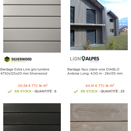
Bardage Extra Line gris lumière
Bardage faux claire-voie DIABLO
4750x125x20 mm Silverwood
Ardoise Long. 4,00 m - 26x135 mm
le m²
le m²
50,58 € TTC
64,91 € TTC
EN STOCK
- QUANTITÉ : 6
EN STOCK
- QUANTITÉ : 25