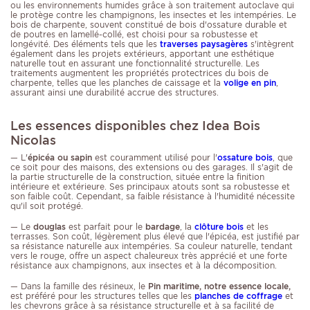
ou les environnements humides grâce à son traitement autoclave qui
le protège contre les champignons, les insectes et les intempéries. Le
bois de charpente, souvent constitué de bois d'ossature durable et
de poutres en lamellé-collé, est choisi pour sa robustesse et
longévité. Des éléments tels que les
traverses paysagères
s'intègrent
également dans les projets extérieurs, apportant une esthétique
naturelle tout en assurant une fonctionnalité structurelle. Les
traitements augmentent les propriétés protectrices du bois de
charpente, telles que les planches de caissage et la
volige en pin
,
assurant ainsi une durabilité accrue des structures.
Les essences disponibles chez Idea Bois
Nicolas
— L'
épicéa ou sapin
est couramment utilisé pour l'
ossature bois
, que
ce soit pour des maisons, des extensions ou des garages. Il s'agit de
la partie structurelle de la construction, située entre la finition
intérieure et extérieure. Ses principaux atouts sont sa robustesse et
son faible coût. Cependant, sa faible résistance à l'humidité nécessite
qu'il soit protégé.
— Le
douglas
est parfait pour le
bardage
, la
clôture bois
et les
terrasses. Son coût, légèrement plus élevé que l'épicéa, est justifié par
sa résistance naturelle aux intempéries. Sa couleur naturelle, tendant
vers le rouge, offre un aspect chaleureux très apprécié et une forte
résistance aux champignons, aux insectes et à la décomposition.
— Dans la famille des résineux, le
Pin maritime, notre essence locale,
est préféré pour les structures telles que les
planches de coffrage
et
les chevrons grâce à sa résistance structurelle et à sa facilité de