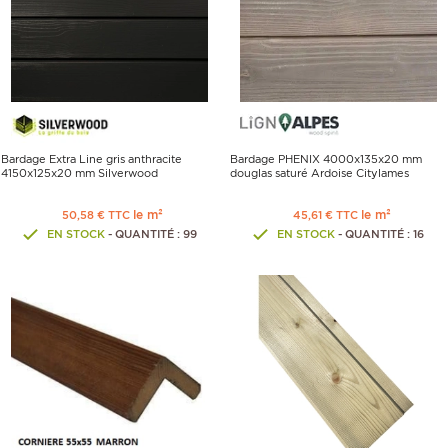
Bardage Extra Line gris anthracite
Bardage PHENIX 4000x135x20 mm
4150x125x20 mm Silverwood
douglas saturé Ardoise Citylames
le m²
le m²
50,58 € TTC
45,61 € TTC
EN STOCK
- QUANTITÉ : 99
EN STOCK
- QUANTITÉ : 16