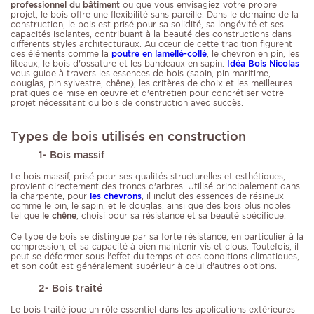
professionnel du bâtiment
ou que vous envisagiez votre propre
projet, le bois offre une flexibilité sans pareille. Dans le domaine de la
construction, le bois est prisé pour sa solidité, sa longévité et ses
capacités isolantes, contribuant à la beauté des constructions dans
différents styles architecturaux. Au cœur de cette tradition figurent
des éléments comme la
poutre en lamellé-collé
, le chevron en pin, les
liteaux, le bois d'ossature et les bandeaux en sapin.
Idéa Bois Nicolas
vous guide à travers les essences de bois (sapin, pin maritime,
douglas, pin sylvestre, chêne), les critères de choix et les meilleures
pratiques de mise en œuvre et d'entretien pour concrétiser votre
projet nécessitant du bois de construction avec succès.
Types de bois utilisés en construction
1- Bois massif
Le bois massif, prisé pour ses qualités structurelles et esthétiques,
provient directement des troncs d'arbres. Utilisé principalement dans
la charpente, pour
les chevrons
, il inclut des essences de résineux
comme le pin, le sapin, et le douglas, ainsi que des bois plus nobles
tel que
le chêne
, choisi pour sa résistance et sa beauté spécifique.
Ce type de bois se distingue par sa forte résistance, en particulier à la
compression, et sa capacité à bien maintenir vis et clous. Toutefois, il
peut se déformer sous l'effet du temps et des conditions climatiques,
et son coût est généralement supérieur à celui d'autres options.
2- Bois traité
Le bois traité joue un rôle essentiel dans les applications extérieures